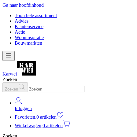
Ga naar hoofdinhoud
Toon hele assortiment
Advies
Klantenservice
Actie
Wooninspiratie
Bouwmarkten
Karwei
Zoeken
Zoeken
Inloggen
Favorieten
,
0 artikelen
Winkelwagen
,
0 artikelen
Zoeken