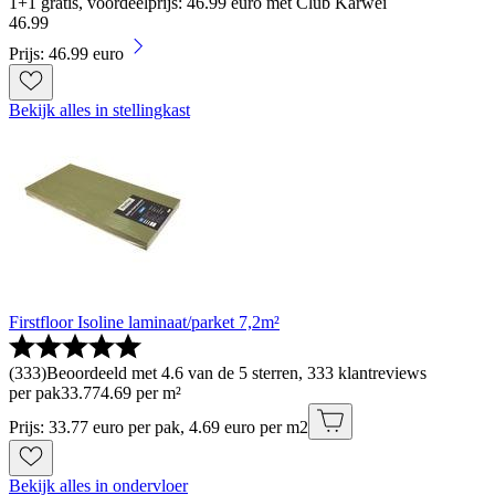
1+1 gratis, voordeelprijs: 46.99 euro met Club Karwei
46
.
99
Prijs: 46.99 euro
Bekijk alles in stellingkast
Firstfloor Isoline laminaat/parket 7,2m²
(
333
)
Beoordeeld met 4.6 van de 5 sterren, 333 klantreviews
per pak
33
.
77
4.69 per m²
Prijs: 33.77 euro per pak, 4.69 euro per m2
Bekijk alles in ondervloer