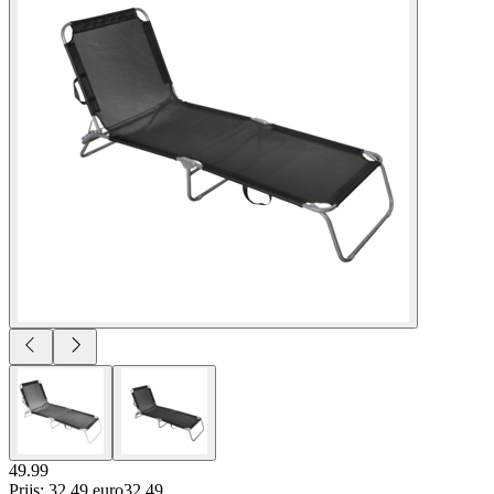
49.99
Prijs: 32.49 euro
32
.
49