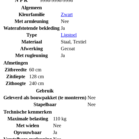
N P K
9998-9998-9998
Algemeen
Kleurfamilie
Zwart
Met armleuning
Nee
Waterafstotende bekleding
Ja
Type
Ligstoel
Materiaal
Staal
,
Textiel
Afwerking
Gecoat
Met rugleuning
Ja
Afmetingen
Zitbreedte
60 cm
Zitdiepte
128 cm
Zithoogte
240 cm
Gebruik
Geleverd als bouwpakket (te monteren)
Nee
Stapelbaar
Nee
Technische kenmerken
Maximale belasting
110 kg
Met wielen
Nee
Opvouwbaar
Ja