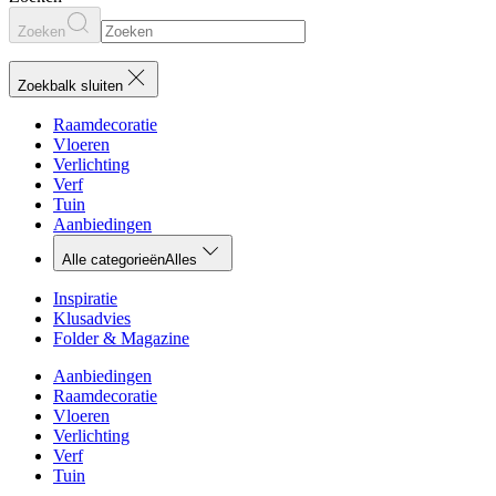
Zoeken
Zoekbalk sluiten
Raamdecoratie
Vloeren
Verlichting
Verf
Tuin
Aanbiedingen
Alle categorieën
Alles
Inspiratie
Klusadvies
Folder & Magazine
Aanbiedingen
Raamdecoratie
Vloeren
Verlichting
Verf
Tuin