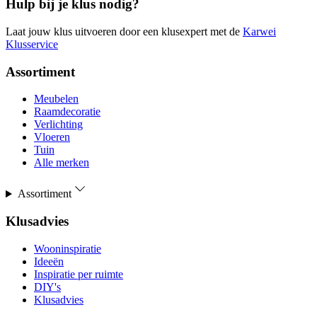
Hulp bij je klus nodig?
Laat jouw klus uitvoeren door een klusexpert met de
Karwei
Klusservice
Assortiment
Meubelen
Raamdecoratie
Verlichting
Vloeren
Tuin
Alle merken
Assortiment
Klusadvies
Wooninspiratie
Ideeën
Inspiratie per ruimte
DIY's
Klusadvies