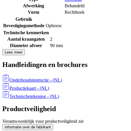
Afwerking
Behandeld
Vorm
Rechthoek
Gebruik
Bevestigingsmethode
Opbouw
Technische kenmerken
Aantal kraangaten
2
Diameter afvoer
90 mm
Lees meer
Handleidingen en brochures
Onderhoudsinstructie
- (
NL
)
Productiekaart
- (
NL
)
Technischetekening
- (
NL
)
Productveiligheid
Verantwoordelijk voor productveiligheid zie
informatie over de fabrikant