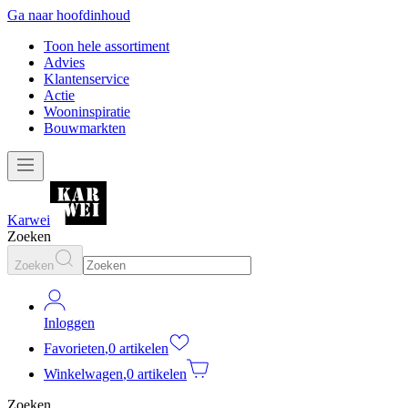
Ga naar hoofdinhoud
Toon hele assortiment
Advies
Klantenservice
Actie
Wooninspiratie
Bouwmarkten
Karwei
Zoeken
Zoeken
Inloggen
Favorieten
,
0 artikelen
Winkelwagen
,
0 artikelen
Zoeken