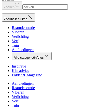
Zoeken
Zoekbalk sluiten
Raamdecoratie
Vloeren
Verlichting
Verf
Tuin
Aanbiedingen
Alle categorieën
Alles
Inspiratie
Klusadvies
Folder & Magazine
Aanbiedingen
Raamdecoratie
Vloeren
Verlichting
Verf
Tuin