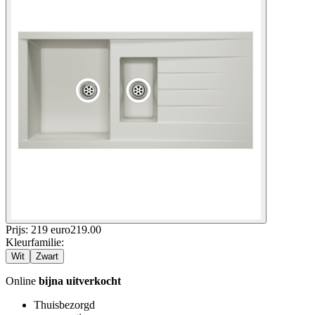
Prijs: 219 euro
219
.
00
Kleurfamilie
:
Wit
Zwart
Online
bijna uitverkocht
Thuisbezorgd