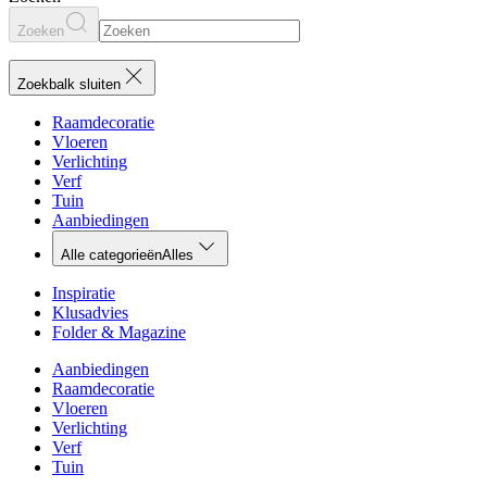
Zoeken
Zoekbalk sluiten
Raamdecoratie
Vloeren
Verlichting
Verf
Tuin
Aanbiedingen
Alle categorieën
Alles
Inspiratie
Klusadvies
Folder & Magazine
Aanbiedingen
Raamdecoratie
Vloeren
Verlichting
Verf
Tuin