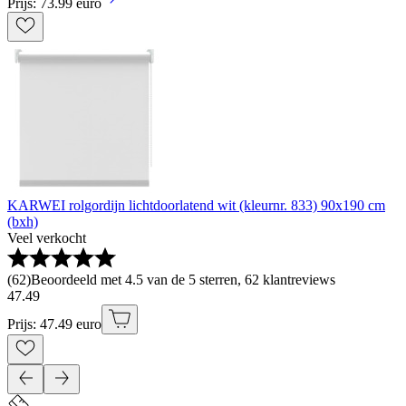
Prijs: 73.99 euro
KARWEI rolgordijn lichtdoorlatend wit (kleurnr. 833) 90x190 cm
(bxh)
Veel verkocht
(
62
)
Beoordeeld met 4.5 van de 5 sterren, 62 klantreviews
47
.
49
Prijs: 47.49 euro