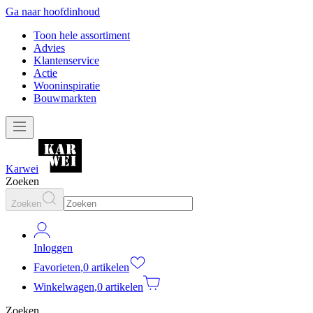
Ga naar hoofdinhoud
Toon hele assortiment
Advies
Klantenservice
Actie
Wooninspiratie
Bouwmarkten
Karwei
Zoeken
Zoeken
Inloggen
Favorieten
,
0 artikelen
Winkelwagen
,
0 artikelen
Zoeken