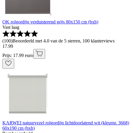
OK rolgordijn verduisterend grijs 80x150 cm (bxh)
Vast laag
(
100
)
Beoordeeld met 4.0 van de 5 sterren, 100 klantreviews
17
.
99
Prijs: 17.99 euro
KARWEI natuurvezel rolgordijn lichtdoorlatend wit (kleurnr. 3668)
60x190 cm (bxh)