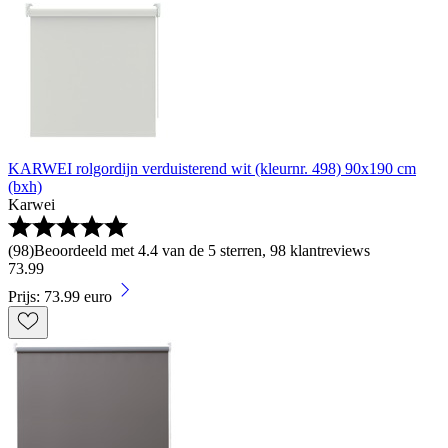
KARWEI rolgordijn verduisterend wit (kleurnr. 498) 90x190 cm
(bxh)
Karwei
(
98
)
Beoordeeld met 4.4 van de 5 sterren, 98 klantreviews
73
.
99
Prijs: 73.99 euro