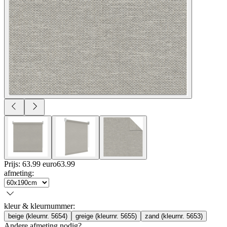
Prijs: 63.99 euro
63
.
99
afmeting
:
kleur & kleurnummer
:
beige (kleurnr. 5654)
greige (kleurnr. 5655)
zand (kleurnr. 5653)
Andere afmeting nodig?