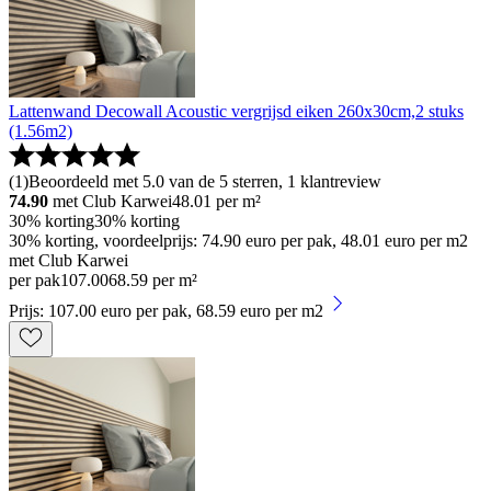
Lattenwand Decowall Acoustic vergrijsd eiken 260x30cm,2 stuks
(1.56m2)
(
1
)
Beoordeeld met 5.0 van de 5 sterren, 1 klantreview
74.90
met Club Karwei
48.01
per m²
30% korting
30% korting
30% korting, voordeelprijs: 74.90 euro per pak, 48.01 euro per m2
met Club Karwei
per pak
107
.
00
68.59 per m²
Prijs: 107.00 euro per pak, 68.59 euro per m2