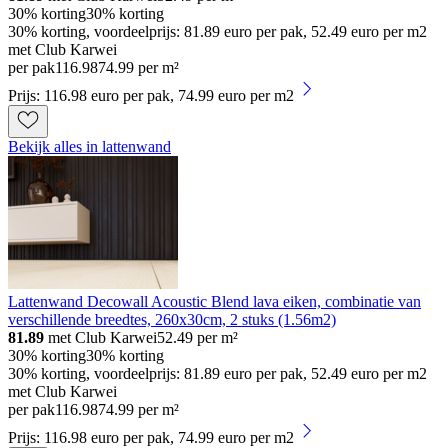
30% korting
30% korting
30% korting, voordeelprijs: 81.89 euro per pak, 52.49 euro per m2
met Club Karwei
per pak
116
.
98
74.99 per m²
Prijs: 116.98 euro per pak, 74.99 euro per m2
Bekijk alles in lattenwand
Lattenwand Decowall Acoustic Blend lava eiken, combinatie van
verschillende breedtes, 260x30cm, 2 stuks (1.56m2)
81.89
met Club Karwei
52.49
per m²
30% korting
30% korting
30% korting, voordeelprijs: 81.89 euro per pak, 52.49 euro per m2
met Club Karwei
per pak
116
.
98
74.99 per m²
Prijs: 116.98 euro per pak, 74.99 euro per m2