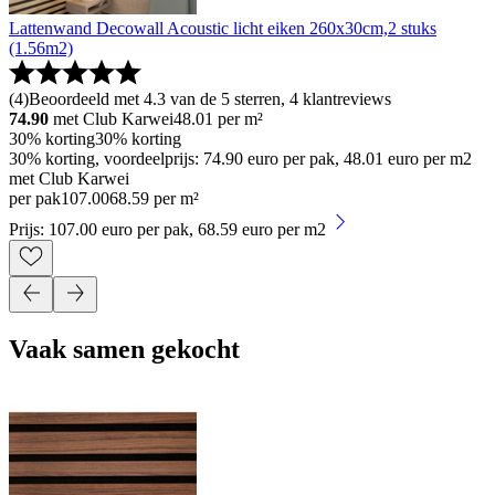
Lattenwand Decowall Acoustic licht eiken 260x30cm,2 stuks
(1.56m2)
(
4
)
Beoordeeld met 4.3 van de 5 sterren, 4 klantreviews
74.90
met Club Karwei
48.01
per m²
30% korting
30% korting
30% korting, voordeelprijs: 74.90 euro per pak, 48.01 euro per m2
met Club Karwei
per pak
107
.
00
68.59 per m²
Prijs: 107.00 euro per pak, 68.59 euro per m2
Vaak samen gekocht