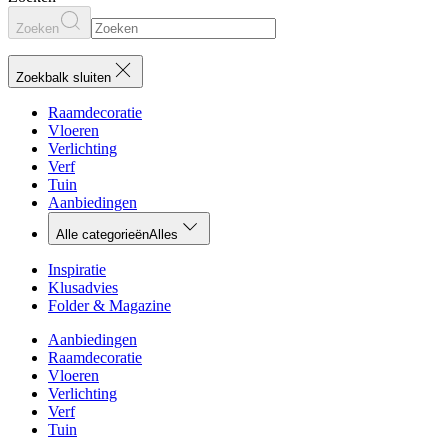
Zoeken
Zoekbalk sluiten
Raamdecoratie
Vloeren
Verlichting
Verf
Tuin
Aanbiedingen
Alle categorieën
Alles
Inspiratie
Klusadvies
Folder & Magazine
Aanbiedingen
Raamdecoratie
Vloeren
Verlichting
Verf
Tuin