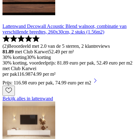
Lattenwand Decowall Acoustic Blend walnoot, combinatie van
verschillende breedtes, 260x30cm, 2 stuks (1.56m2)
(
2
)
Beoordeeld met 2.0 van de 5 sterren, 2 klantreviews
81.89
met Club Karwei
52.49
per m²
30% korting
30% korting
30% korting, voordeelprijs: 81.89 euro per pak, 52.49 euro per m2
met Club Karwei
per pak
116
.
98
74.99 per m²
Prijs: 116.98 euro per pak, 74.99 euro per m2
Bekijk alles in lattenwand