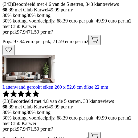
(
343
)
Beoordeeld met 4.6 van de 5 sterren, 343 klantreviews
68.39
met Club Karwei
49.99
per m²
30% korting
30% korting
30% korting, voordeelprijs: 68.39 euro per pak, 49.99 euro per m2
met Club Karwei
per pak
97
.
94
71.59 per m²
Prijs: 97.94 euro per pak, 71.59 euro per m2
Lattenwand gerookt eiken 260 x 52,6 cm dikte 22 mm
(
33
)
Beoordeeld met 4.8 van de 5 sterren, 33 klantreviews
68.39
met Club Karwei
49.99
per m²
30% korting
30% korting
30% korting, voordeelprijs: 68.39 euro per pak, 49.99 euro per m2
met Club Karwei
per pak
97
.
94
71.59 per m²