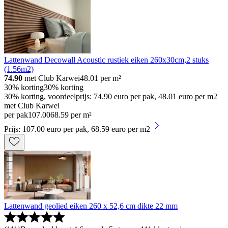
Lattenwand Decowall Acoustic rustiek eiken 260x30cm,2 stuks
(1.56m2)
74.90
met Club Karwei
48.01
per m²
30% korting
30% korting
30% korting, voordeelprijs: 74.90 euro per pak, 48.01 euro per m2
met Club Karwei
per pak
107
.
00
68.59 per m²
Prijs: 107.00 euro per pak, 68.59 euro per m2
Lattenwand geolied eiken 260 x 52,6 cm dikte 22 mm