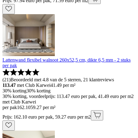
Prijs: 97.94 euro per pak, 71.59 euro per m2
Lattenwand flexibel walnoot 260x52,5 cm, dikte 6,5 mm - 2 stuks
per pak
(
21
)
Beoordeeld met 4.8 van de 5 sterren, 21 klantreviews
113.47
met Club Karwei
41.49
per m²
30% korting
30% korting
30% korting, voordeelprijs: 113.47 euro per pak, 41.49 euro per m2
met Club Karwei
per pak
162
.
10
59.27 per m²
Prijs: 162.10 euro per pak, 59.27 euro per m2