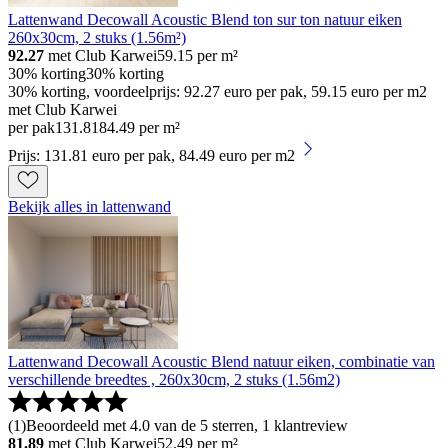
Lattenwand Decowall Acoustic Blend ton sur ton natuur eiken
260x30cm, 2 stuks (1.56m²)
92.27
met Club Karwei
59.15
per m²
30% korting
30% korting
30% korting, voordeelprijs: 92.27 euro per pak, 59.15 euro per m2
met Club Karwei
per pak
131
.
81
84.49 per m²
Prijs: 131.81 euro per pak, 84.49 euro per m2
Bekijk alles in lattenwand
Lattenwand Decowall Acoustic Blend natuur eiken, combinatie van
verschillende breedtes , 260x30cm, 2 stuks (1.56m2)
(
1
)
Beoordeeld met 4.0 van de 5 sterren, 1 klantreview
81.89
met Club Karwei
52.49
per m²