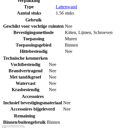
verpakking
Type
Lattenwand
Aantal stuks
1.56 stuks
Gebruik
Geschikt voor vochtige ruimten
Nee
Bevestigingsmethode
Kitten
,
Lijmen
,
Schroeven
Toepassing
Muren
Toepassingsgebied
Binnen
Hittebestendig
Nee
Technische kenmerken
Vochtbestendig
Nee
Brandvertragend
Nee
Met tand&groef
Nee
Watervast
Nee
Krasbestendig
Nee
Accessoires
Inclusief bevestigingsmateriaal
Nee
Accessoires bijgeleverd
Nee
Remaining
Binnen/buitengebruik
Binnen