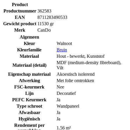
Product
Productnummer
362583
EAN
8711283490533
Gewicht product
11530 gr
Merk
CanDo
Algemeen
Kleur
Walnoot
Kleurfamilie
Bruin
Materiaal
Hout - bewerkt
,
Kunststof
MDF (medium-density fibreboard)
,
Materiaal (detail)
Vilt
Eigenschap materiaal
Akoestisch isolerend
Afwerking
Met folie omtrokken
FSC-keurmerk
Nee
Lijn
Decoratief
PEFC Keurmerk
Ja
Type schroot
Wandpaneel
Afwasbaar
Ja
Hygiënisch
Ja
Rendement per
1.56 m²