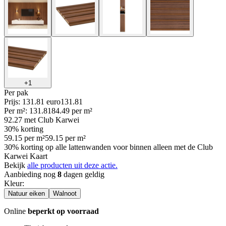
+
1
Per
pak
Prijs: 131.81 euro
131
.
81
Per
m²
:
131.81
84.49
per
m²
92.27
met Club Karwei
30% korting
59.15
per
m²
59.15
per
m²
30% korting op alle lattenwanden voor binnen alleen met de Club
Karwei Kaart
Bekijk
alle producten uit deze actie.
Aanbieding nog
8
dagen geldig
Kleur
:
Natuur eiken
Walnoot
Online
beperkt op voorraad