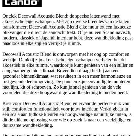
Ontdek Decowall Acoustic Blend: de speelse lattenwand met
akoestische eigenschappen. Met zijn diverse breedtes van de latten
transformeert Decowall Acoustic Blend elke muur tot een luxueuze
blikvanger die direct de aandacht trekt. Of je nu een Scandinavisch,
modern, klassiek of Japandi interieur hebt, deze wandbekleding past
naadloos in elke stijl en verrijkt je ruimte.
Decowall Acoustic Blend is ontworpen met het oog op comfort en
welzijn. Dankzij zijn akoestische eigenschappen verbetert het de
akoestiek in elke ruimte, waardoor je kunt genieten van een stiller en
aangenamer geluidsklimaat. Bovendien draagt het bij aan een
gezonder binnenklimaat, wat resulteert in een meer harmonieuze en
rustgevende leefomgeving. De panelen zijn eenvoudig te monteren
met lijm, kit of schroeven. Zo kun je snel genieten van de vele
voordelen die deze hoogwaardige wandbekleding te bieden heeft.
Kies voor Decowall Acoustic Blend en ervaar de perfecte mix van
stijl, comfort en functionaliteit voor jouw interieur. Verkrijgbaar in
een scala aan tijdloze kleuren en hoogwaardige natuurlijke tinten, is
dit de ultieme oplossing voor wie op zoek is naar een veelzijdige en
duurzame wandbekleding.
De ton-sur-ton lattenwand zorgt voor een verfijnde combinatie van