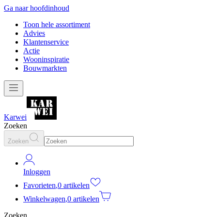
Ga naar hoofdinhoud
Toon hele assortiment
Advies
Klantenservice
Actie
Wooninspiratie
Bouwmarkten
Karwei
Zoeken
Zoeken
Inloggen
Favorieten
,
0 artikelen
Winkelwagen
,
0 artikelen
Zoeken