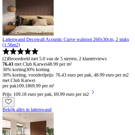
Lattenwand Decowall Acoustic Curve walnoot 260x30cm, 2 stuks
(1.56m2)
(
2
)
Beoordeeld met 5.0 van de 5 sterren, 2 klantreviews
76.43
met Club Karwei
48.99
per m²
30% korting
30% korting
30% korting, voordeelprijs: 76.43 euro per pak, 48.99 euro per m2
met Club Karwei
per pak
109
.
18
69.99 per m²
Prijs: 109.18 euro per pak, 69.99 euro per m2
Bekijk alles in lattenwand