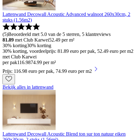
Lattenwand Decowall Acoustic Advanced walnoot 260x30cm, 2
stuks (1.56m2)
(
5
)
Beoordeeld met 5.0 van de 5 sterren, 5 klantreviews
81.89
met Club Karwei
52.49
per m²
30% korting
30% korting
30% korting, voordeelprijs: 81.89 euro per pak, 52.49 euro per m2
met Club Karwei
per pak
116
.
98
74.99 per m²
Prijs: 116.98 euro per pak, 74.99 euro per m2
Bekijk alles in lattenwand
Lattenwand Decowall Acoustic Blend ton sur ton natuur eiken
260x30cm, 2 stuks (1.56m²)