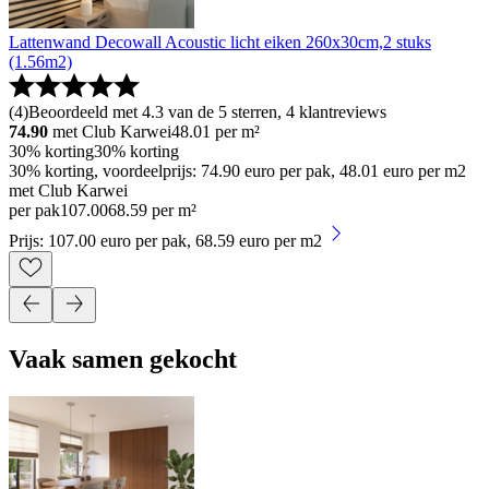
Lattenwand Decowall Acoustic licht eiken 260x30cm,2 stuks
(1.56m2)
(
4
)
Beoordeeld met 4.3 van de 5 sterren, 4 klantreviews
74.90
met Club Karwei
48.01
per m²
30% korting
30% korting
30% korting, voordeelprijs: 74.90 euro per pak, 48.01 euro per m2
met Club Karwei
per pak
107
.
00
68.59 per m²
Prijs: 107.00 euro per pak, 68.59 euro per m2
Vaak samen gekocht