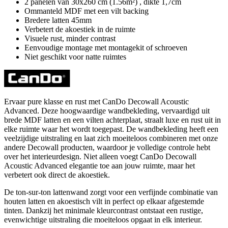
2 panelen van 30x260 cm (1.56m²) , dikte 1,7cm
Ommanteld MDF met een vilt backing
Bredere latten 45mm
Verbetert de akoestiek in de ruimte
Visuele rust, minder contrast
Eenvoudige montage met montagekit of schroeven
Niet geschikt voor natte ruimtes
Ervaar pure klasse en rust met CanDo Decowall Acoustic
Advanced. Deze hoogwaardige wandbekleding, vervaardigd uit
brede MDF latten en een vilten achterplaat, straalt luxe en rust uit in
elke ruimte waar het wordt toegepast. De wandbekleding heeft een
veelzijdige uitstraling en laat zich moeiteloos combineren met onze
andere Decowall producten, waardoor je volledige controle hebt
over het interieurdesign. Niet alleen voegt CanDo Decowall
Acoustic Advanced elegantie toe aan jouw ruimte, maar het
verbetert ook direct de akoestiek.
De ton-sur-ton lattenwand zorgt voor een verfijnde combinatie van
houten latten en akoestisch vilt in perfect op elkaar afgestemde
tinten. Dankzij het minimale kleurcontrast ontstaat een rustige,
evenwichtige uitstraling die moeiteloos opgaat in elk interieur.