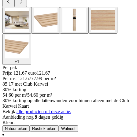
+
1
Per
pak
Prijs: 121.67 euro
121
.
67
Per
m²
:
121.67
77.99
per
m²
85.17
met Club Karwei
30% korting
54.60
per
m²
54.60
per
m²
30% korting op alle lattenwanden voor binnen alleen met de Club
Karwei Kaart
Bekijk
alle producten uit deze actie.
Aanbieding nog
9
dagen geldig
Kleur
:
Natuur eiken
Rustiek eiken
Walnoot