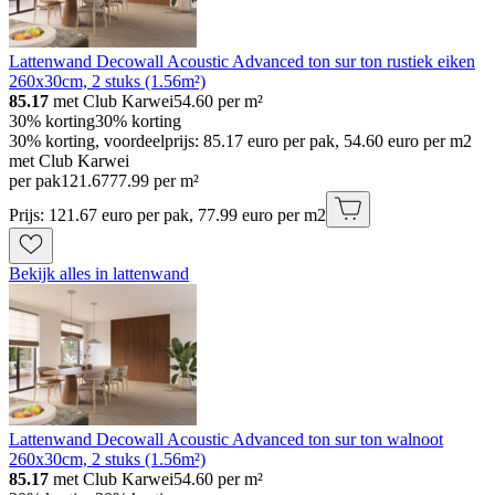
Lattenwand Decowall Acoustic Advanced ton sur ton rustiek eiken
260x30cm, 2 stuks (1.56m²)
85.17
met Club Karwei
54.60
per m²
30% korting
30% korting
30% korting, voordeelprijs: 85.17 euro per pak, 54.60 euro per m2
met Club Karwei
per pak
121
.
67
77.99 per m²
Prijs: 121.67 euro per pak, 77.99 euro per m2
Bekijk alles in lattenwand
Lattenwand Decowall Acoustic Advanced ton sur ton walnoot
260x30cm, 2 stuks (1.56m²)
85.17
met Club Karwei
54.60
per m²