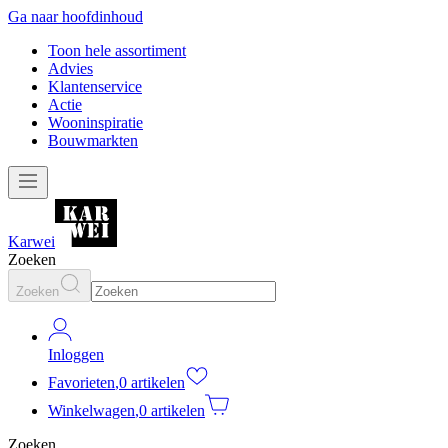
Ga naar hoofdinhoud
Toon hele assortiment
Advies
Klantenservice
Actie
Wooninspiratie
Bouwmarkten
Karwei
Zoeken
Zoeken
Inloggen
Favorieten
,
0 artikelen
Winkelwagen
,
0 artikelen
Zoeken