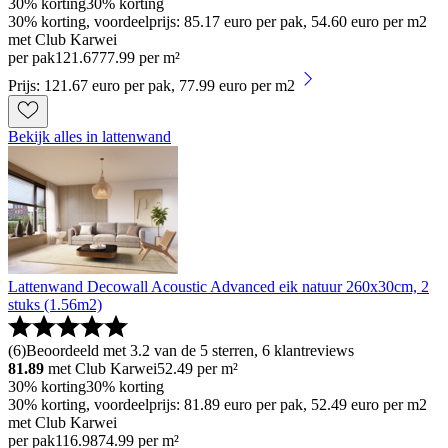
30% korting
30% korting
30% korting, voordeelprijs: 85.17 euro per pak, 54.60 euro per m2
met Club Karwei
per pak
121
.
67
77.99 per m²
Prijs: 121.67 euro per pak, 77.99 euro per m2
Bekijk alles in lattenwand
Lattenwand Decowall Acoustic Advanced eik natuur 260x30cm, 2
stuks (1.56m2)
(
6
)
Beoordeeld met 3.2 van de 5 sterren, 6 klantreviews
81.89
met Club Karwei
52.49
per m²
30% korting
30% korting
30% korting, voordeelprijs: 81.89 euro per pak, 52.49 euro per m2
met Club Karwei
per pak
116
.
98
74.99 per m²