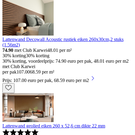
Lattenwand Decowall Acoustic rustiek eiken 260x30cm,2 stuks
(1.56m2)
74.90
met Club Karwei
48.01
per m²
30% korting
30% korting
30% korting, voordeelprijs: 74.90 euro per pak, 48.01 euro per m2
met Club Karwei
per pak
107
.
00
68.59 per m²
Prijs: 107.00 euro per pak, 68.59 euro per m2
Lattenwand geolied eiken 260 x 52,6 cm dikte 22 mm