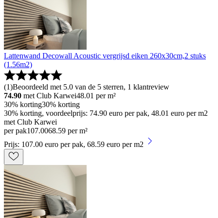
Lattenwand Decowall Acoustic vergrijsd eiken 260x30cm,2 stuks
(1.56m2)
(
1
)
Beoordeeld met 5.0 van de 5 sterren, 1 klantreview
74.90
met Club Karwei
48.01
per m²
30% korting
30% korting
30% korting, voordeelprijs: 74.90 euro per pak, 48.01 euro per m2
met Club Karwei
per pak
107
.
00
68.59 per m²
Prijs: 107.00 euro per pak, 68.59 euro per m2