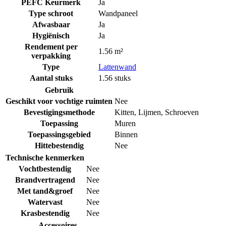
PEFC Keurmerk
Ja
Type schroot
Wandpaneel
Afwasbaar
Ja
Hygiënisch
Ja
Rendement per
1.56 m²
verpakking
Type
Lattenwand
Aantal stuks
1.56 stuks
Gebruik
Geschikt voor vochtige ruimten
Nee
Bevestigingsmethode
Kitten
,
Lijmen
,
Schroeven
Toepassing
Muren
Toepassingsgebied
Binnen
Hittebestendig
Nee
Technische kenmerken
Vochtbestendig
Nee
Brandvertragend
Nee
Met tand&groef
Nee
Watervast
Nee
Krasbestendig
Nee
Accessoires