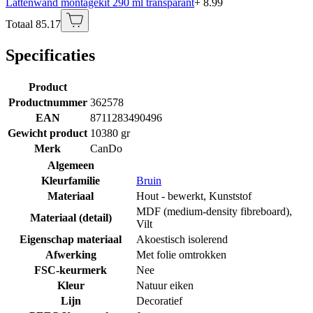
Lattenwand montagekit 290 ml transparant
+ 8.99
Totaal 85.17
Specificaties
Product
Productnummer
362578
EAN
8711283490496
Gewicht product
10380 gr
Merk
CanDo
Algemeen
Kleurfamilie
Bruin
Materiaal
Hout - bewerkt
,
Kunststof
MDF (medium-density fibreboard)
,
Materiaal (detail)
Vilt
Eigenschap materiaal
Akoestisch isolerend
Afwerking
Met folie omtrokken
FSC-keurmerk
Nee
Kleur
Natuur eiken
Lijn
Decoratief