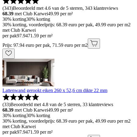
(
343
)
Beoordeeld met 4.6 van de 5 sterren, 343 klantreviews
68.39
met Club Karwei
49.99
per m²
30% korting
30% korting
30% korting, voordeelprijs: 68.39 euro per pak, 49.99 euro per m2
met Club Karwei
per pak
97
.
94
71.59 per m²
Prijs: 97.94 euro per pak, 71.59 euro per m2
Lattenwand gerookt eiken 260 x 52,6 cm dikte 22 mm
(
33
)
Beoordeeld met 4.8 van de 5 sterren, 33 klantreviews
68.39
met Club Karwei
49.99
per m²
30% korting
30% korting
30% korting, voordeelprijs: 68.39 euro per pak, 49.99 euro per m2
met Club Karwei
per pak
97
.
94
71.59 per m²