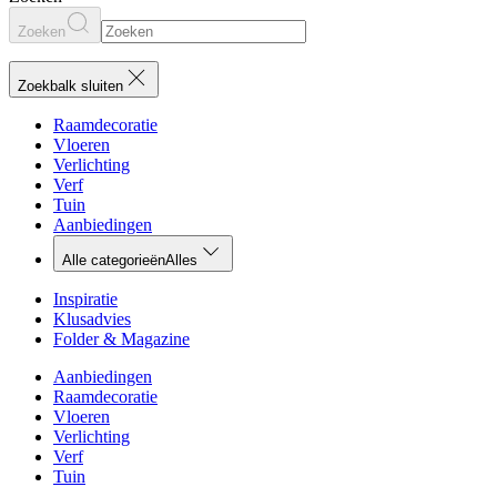
Zoeken
Zoekbalk sluiten
Raamdecoratie
Vloeren
Verlichting
Verf
Tuin
Aanbiedingen
Alle categorieën
Alles
Inspiratie
Klusadvies
Folder & Magazine
Aanbiedingen
Raamdecoratie
Vloeren
Verlichting
Verf
Tuin