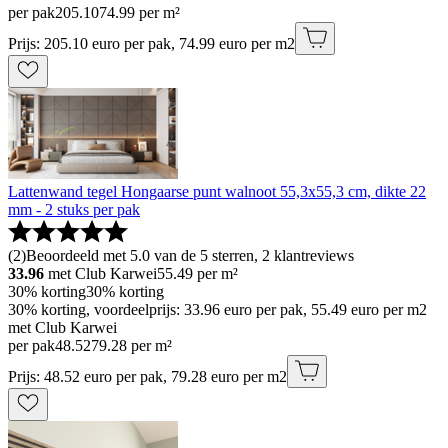
per pak
205
.
10
74.99 per m²
Prijs: 205.10 euro per pak, 74.99 euro per m2
Lattenwand tegel Hongaarse punt walnoot 55,3x55,3 cm, dikte 22
mm - 2 stuks per pak
(
2
)
Beoordeeld met 5.0 van de 5 sterren, 2 klantreviews
33.96
met Club Karwei
55.49
per m²
30% korting
30% korting
30% korting, voordeelprijs: 33.96 euro per pak, 55.49 euro per m2
met Club Karwei
per pak
48
.
52
79.28 per m²
Prijs: 48.52 euro per pak, 79.28 euro per m2