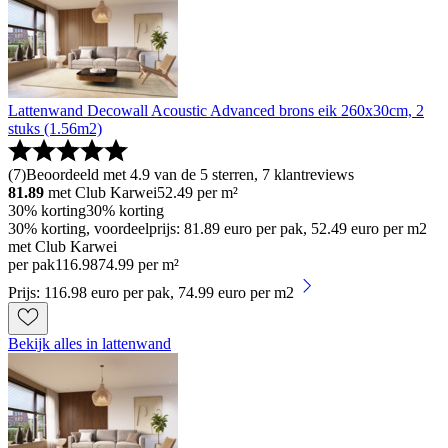
Lattenwand Decowall Acoustic Advanced brons eik 260x30cm, 2
stuks (1.56m2)
(
7
)
Beoordeeld met 4.9 van de 5 sterren, 7 klantreviews
81.89
met Club Karwei
52.49
per m²
30% korting
30% korting
30% korting, voordeelprijs: 81.89 euro per pak, 52.49 euro per m2
met Club Karwei
per pak
116
.
98
74.99 per m²
Prijs: 116.98 euro per pak, 74.99 euro per m2
Bekijk alles in lattenwand