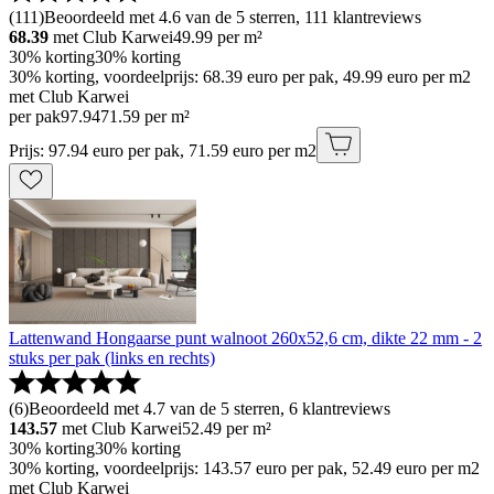
(
111
)
Beoordeeld met 4.6 van de 5 sterren, 111 klantreviews
68.39
met Club Karwei
49.99
per m²
30% korting
30% korting
30% korting, voordeelprijs: 68.39 euro per pak, 49.99 euro per m2
met Club Karwei
per pak
97
.
94
71.59 per m²
Prijs: 97.94 euro per pak, 71.59 euro per m2
Lattenwand Hongaarse punt walnoot 260x52,6 cm, dikte 22 mm - 2
stuks per pak (links en rechts)
(
6
)
Beoordeeld met 4.7 van de 5 sterren, 6 klantreviews
143.57
met Club Karwei
52.49
per m²
30% korting
30% korting
30% korting, voordeelprijs: 143.57 euro per pak, 52.49 euro per m2
met Club Karwei