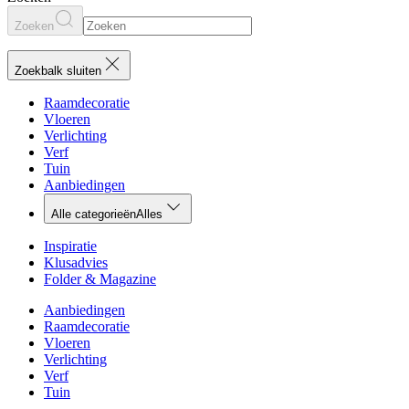
Zoeken
Zoekbalk sluiten
Raamdecoratie
Vloeren
Verlichting
Verf
Tuin
Aanbiedingen
Alle categorieën
Alles
Inspiratie
Klusadvies
Folder & Magazine
Aanbiedingen
Raamdecoratie
Vloeren
Verlichting
Verf
Tuin