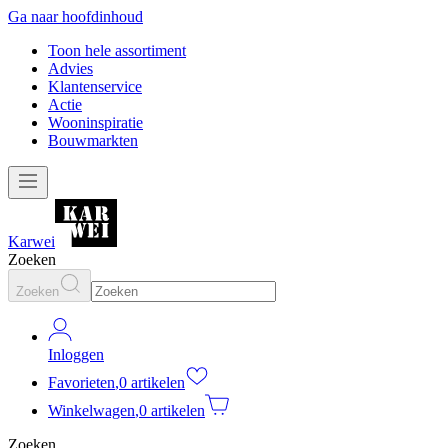
Ga naar hoofdinhoud
Toon hele assortiment
Advies
Klantenservice
Actie
Wooninspiratie
Bouwmarkten
Karwei
Zoeken
Zoeken
Inloggen
Favorieten
,
0 artikelen
Winkelwagen
,
0 artikelen
Zoeken