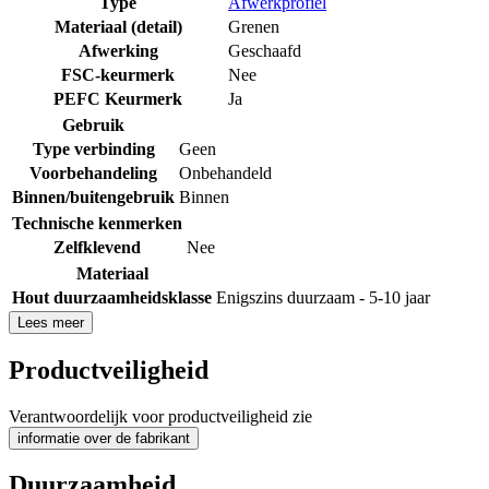
Type
Afwerkprofiel
Materiaal (detail)
Grenen
Afwerking
Geschaafd
FSC-keurmerk
Nee
PEFC Keurmerk
Ja
Gebruik
Type verbinding
Geen
Voorbehandeling
Onbehandeld
Binnen/buitengebruik
Binnen
Technische kenmerken
Zelfklevend
Nee
Materiaal
Hout duurzaamheidsklasse
Enigszins duurzaam - 5-10 jaar
Lees meer
Productveiligheid
Verantwoordelijk voor productveiligheid zie
informatie over de fabrikant
Duurzaamheid