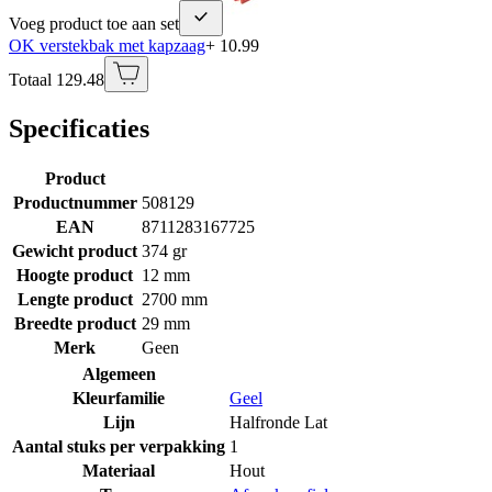
Voeg product toe aan set
OK verstekbak met kapzaag
+ 10.99
Totaal 129.48
Specificaties
Product
Productnummer
508129
EAN
8711283167725
Gewicht product
374 gr
Hoogte product
12 mm
Lengte product
2700 mm
Breedte product
29 mm
Merk
Geen
Algemeen
Kleurfamilie
Geel
Lijn
Halfronde Lat
Aantal stuks per verpakking
1
Materiaal
Hout