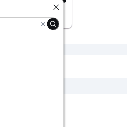
Sluiten
Sluiten
oerlampen metaal