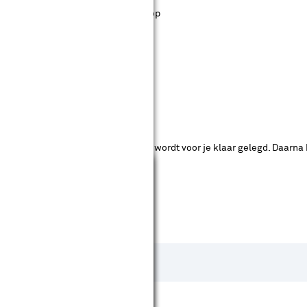
st staan. Bij Karwei kan je filteren op
ende bouwmarkten bekijken.
ad. Je betaalt online en het product wordt voor je klaar gelegd. Daarna
Sluiten