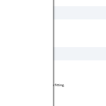
e kun je de juiste fitting kiezen.
gen door LED lampen met dezelfde fitting.