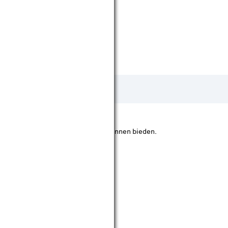
 specifieke richting meer licht te kunnen bieden.