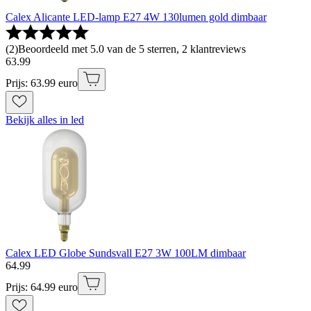
Calex Alicante LED-lamp E27 4W 130lumen gold dimbaar
(
2
)
Beoordeeld met 5.0 van de 5 sterren, 2 klantreviews
63
.
99
Prijs: 63.99 euro
Bekijk alles in led
Calex LED Globe Sundsvall E27 3W 100LM dimbaar
64
.
99
Prijs: 64.99 euro