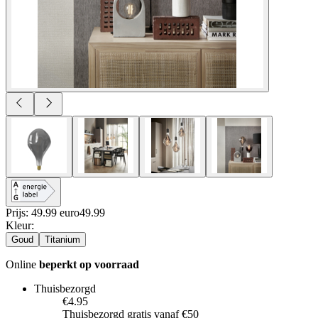
Prijs: 49.99 euro
49
.
99
Kleur
:
Goud
Titanium
Online
beperkt op voorraad
Thuisbezorgd
€4.95
Thuisbezorgd gratis vanaf €50