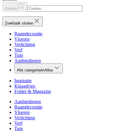
Zoeken
Zoekbalk sluiten
Raamdecoratie
Vloeren
Verlichting
Verf
Tuin
Aanbiedingen
Alle categorieën
Alles
Inspiratie
Klusadvies
Folder & Magazine
Aanbiedingen
Raamdecoratie
Vloeren
Verlichting
Verf
Tuin