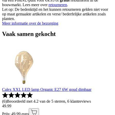
via een PostNL-punt voor €4.95 of
gratis
retourneren in de
bouwmarkt. Lees meer over
retourneren
.
Let op: De bedenktijd en het kunnen retourneren gelden niet voor
op maat gemaakte artikelen en verse/ bederfelijke artikelen zoals
planten.
Meer informatie over de bezorging
Vaak samen gekocht
Calex XXL LED lamp Organic E27 6W goud dimbaar
(
6
)
Beoordeeld met 4.2 van de 5 sterren, 6 klantreviews
49
.
99
Prijs: 49.99 euro