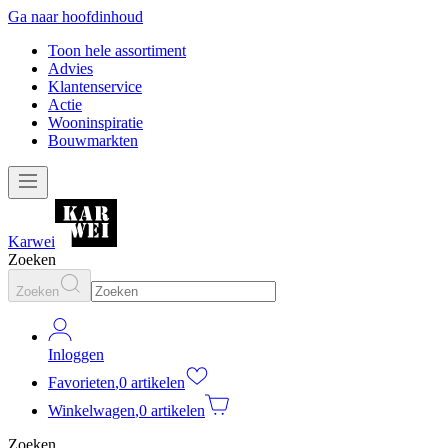
Ga naar hoofdinhoud
Toon hele assortiment
Advies
Klantenservice
Actie
Wooninspiratie
Bouwmarkten
Karwei
Zoeken
Zoeken
Inloggen
Favorieten
,
0 artikelen
Winkelwagen
,
0 artikelen
Zoeken