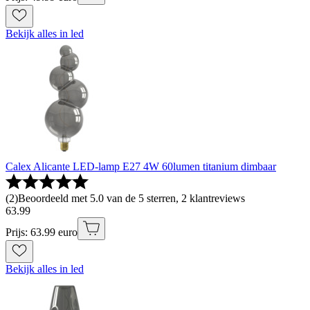
Bekijk alles in led
Calex Alicante LED-lamp E27 4W 60lumen titanium dimbaar
(
2
)
Beoordeeld met 5.0 van de 5 sterren, 2 klantreviews
63
.
99
Prijs: 63.99 euro
Bekijk alles in led