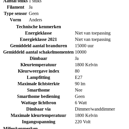
Aantal stuks
1 stuks
Filament
Ja
Type sensor
Geen
Vorm
Anders
Technische kenmerken
Energieklasse
Niet van toepassing
Energieklasse 2021
Niet van toepassing
Gemiddeld aantal branduren
15000 uur
Gemiddeld aantal schakelmomenten
10000
Dimbaar
Ja
Kleurtemperatuur
1800 Kelvin
Kleurweergave index
80
Lampfitting
E27
Maximale lichtsterkte
90 lm
Smarthome
Nee
Smarthome bediening
Geen
Wattage lichtbron
6 Watt
Dimbaar via
Dimmer/wanddimmer
Maximale kleurtemperatuur
1800 Kelvin
Ingangsspanning
220 Volt
Milieukenmerken