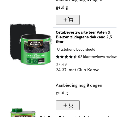
Aanbieding nog
9
dagen
geldig
CetaBever zwarte teer Palen & 
Bielzen zijdeglans dekkend 2,5 
liter
Uitstekend beoordeeld
92
klantreviews
review
37.
49
24.
37
met Club Karwei
35% korting
Aanbieding nog
9
dagen
geldig