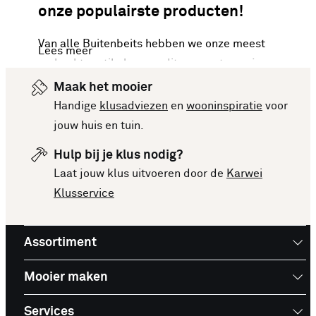
onze populairste producten!
Van alle Buitenbeits hebben we onze meest
Lees meer
verkochte artikelen van dit moment voor je op een
rijtje gezet. Vergelijk makkelijk de specificaties
Maak het mooier
en prijzen om een goede keuze te kunnen maken.
Handige
klusadviezen
en
wooninspiratie
voor
Deze lijst is altijd up-to-date, zodat je meteen op
jouw huis en tuin.
de hoogte bent van de nieuwste en beste
Hulp bij je klus nodig?
producten. Bekijk de top 10 Buitenbeits en laat je
Laat jouw klus uitvoeren door de
Karwei
inspireren voor je volgende aankoop!
Klusservice
Assortiment
Mooier maken
Services