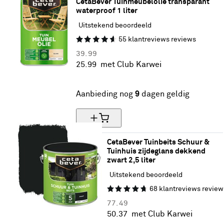
CetaBever Tuinmeubelolie transparant 
waterproof 1 liter
Uitstekend beoordeeld
55
klantreviews
reviews
39.
99
25.
99
met Club Karwei
35% korting
Aanbieding nog
9
dagen geldig
CetaBever Tuinbeits Schuur & 
Tuinhuis zijdeglans dekkend 
zwart 2,5 liter
Uitstekend beoordeeld
68
klantreviews
review
77.
49
50.
37
met Club Karwei