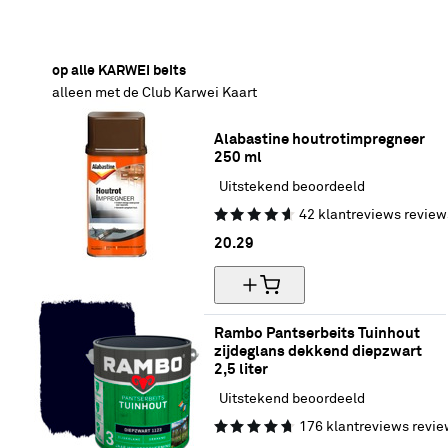
30% korting
op alle KARWEI beits
alleen met de Club Karwei Kaart
Alabastine houtrotimpregneer 
250 ml
Uitstekend beoordeeld
42
klantreviews
review
20.
29
Rambo Pantserbeits Tuinhout 
zijdeglans dekkend diepzwart 
2,5 liter
Uitstekend beoordeeld
176
klantreviews
revie