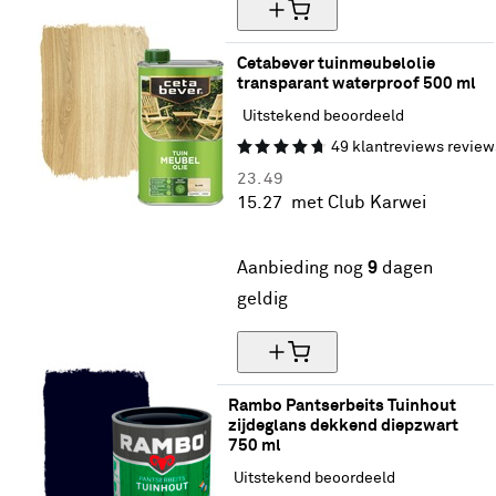
Cetabever tuinmeubelolie 
transparant waterproof 500 ml
Uitstekend beoordeeld
49
klantreviews
review
23.
49
15.
27
met Club Karwei
35% korting
Aanbieding nog
9
dagen
geldig
Rambo Pantserbeits Tuinhout 
zijdeglans dekkend diepzwart 
750 ml
Uitstekend beoordeeld