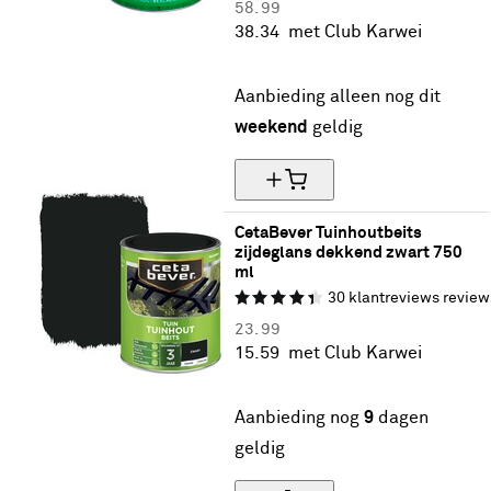
58.
99
38.
34
met Club Karwei
35% korting
Aanbieding alleen nog dit
weekend
geldig
CetaBever Tuinhoutbeits 
zijdeglans dekkend zwart 750 
ml
30
klantreviews
review
23.
99
15.
59
met Club Karwei
35% korting
Aanbieding nog
9
dagen
geldig