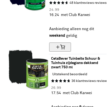
48
klantreviews
reviews
24.
99
16.
24
met Club Karwei
35% korting
Aanbieding alleen nog dit
weekend
geldig
CetaBever Tuinbeits Schuur & 
Tuinhuis zijdeglans dekkend 
zwart 750 ml
Uitstekend beoordeeld
36
klantreviews
review
26.
99
17.
54
met Club Karwei
35% korting