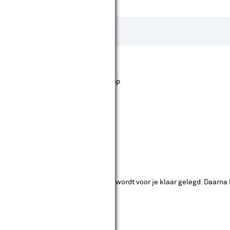
st staan. Bij Karwei kan je filteren op
ende bouwmarkten bekijken.
ad. Je betaalt online en het product wordt voor je klaar gelegd. Daarna