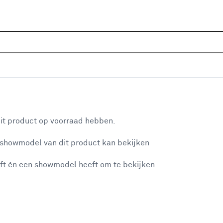
Sluiten
nbeits
Home
Assortiment
Verf
Beits
Binnenbeits
Je gekozen filters:
aan je winkelwagen
Merk
Rambo
it product op voorraad hebben.
 showmodel van dit product kan bekijken
n je winkelwagen:
Kleurfamilie
ft én een showmodel heeft om te bekijken
Transparant
(10)
Wit
(2)
misgegaan...