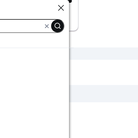
Sluiten
Sluiten
fels
Ronde bijzettafels buiten