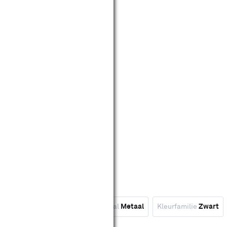
d
Kleurfamilie
Bruin
Materiaal
Metaal
Kleurfamilie
Zwart