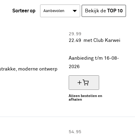
Sorteer op
Bekijk de
TOP 10
29.
99
22.
49
met Club Karwei
25% korting
Aanbieding t/m 16-08-
2026
et strakke, moderne ontwerp
Alleen bestellen en
afhalen
54.
95