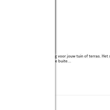
wis filters
ta metaal ø 50 cm
reviews
l: Metaal
Soort materiaal: Staal
l Chris is de perfecte aanvulling voor jouw tuin of terras. H
ast naadloos in een eigentijdse buite...
wis filters
el ø70 cm metaal zand