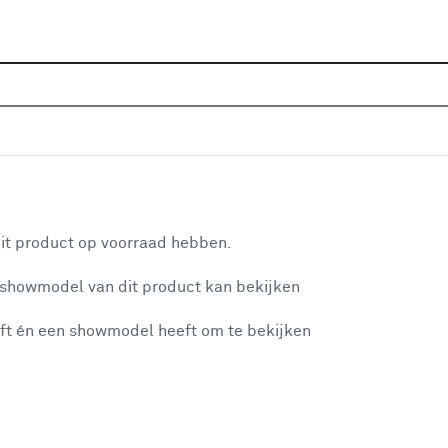
Sluiten
afels buiten
Home
Assortiment
Tuin
Tuinmeubelen
Bijzetta
Je gekozen filters:
aan je winkelwagen
Vorm tafel
Rond
it product op voorraad hebben.
 showmodel van dit product kan bekijken
n je winkelwagen:
Kleurfamilie
ft én een showmodel heeft om te bekijken
Bruin
(3)
Zwart
(1)
Beige
(2)
misgegaan...