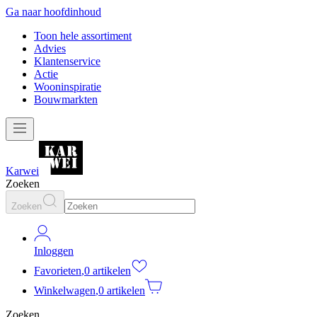
Ga naar hoofdinhoud
Toon hele assortiment
Advies
Klantenservice
Actie
Wooninspiratie
Bouwmarkten
Karwei
Zoeken
Zoeken
Inloggen
Favorieten
,
0 artikelen
Winkelwagen
,
0 artikelen
Zoeken