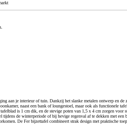
markt
n.
ing aan je interieur of tuin. Dankzij het slanke metalen ontwerp en de
e woonkamer, naast een bank of loungestoel, maar ook als functionele ta
afelblad is 1 cm dik, en de stevige poten van 1,5 x 4 cm zorgen voor sta
el tijdens de winterperiode of bij hevige regenval af te dekken met een
oorkomen. De Fer bijzettafel combineert strak design met praktische toe