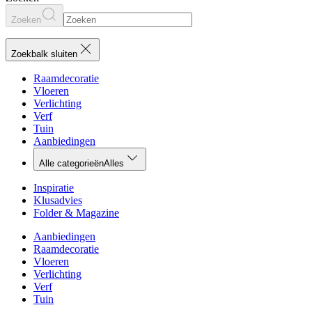
Zoeken
Zoekbalk sluiten
Raamdecoratie
Vloeren
Verlichting
Verf
Tuin
Aanbiedingen
Alle categorieën
Alles
Inspiratie
Klusadvies
Folder & Magazine
Aanbiedingen
Raamdecoratie
Vloeren
Verlichting
Verf
Tuin