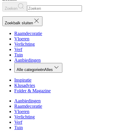
Zoeken
Zoekbalk sluiten
Raamdecoratie
Vloeren
Verlichting
Verf
Tuin
Aanbiedingen
Alle categorieën
Alles
Inspiratie
Klusadvies
Folder & Magazine
Aanbiedingen
Raamdecoratie
Vloeren
Verlichting
Verf
Tuin