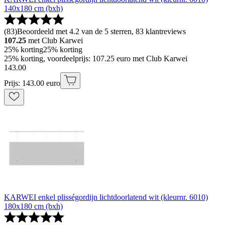
140x180 cm (bxh)
(
83
)
Beoordeeld met 4.2 van de 5 sterren, 83 klantreviews
107.25
met Club Karwei
25% korting
25% korting
25% korting, voordeelprijs: 107.25 euro met Club Karwei
143
.
00
Prijs: 143.00 euro
KARWEI enkel plisségordijn lichtdoorlatend wit (kleurnr. 6010)
180x180 cm (bxh)