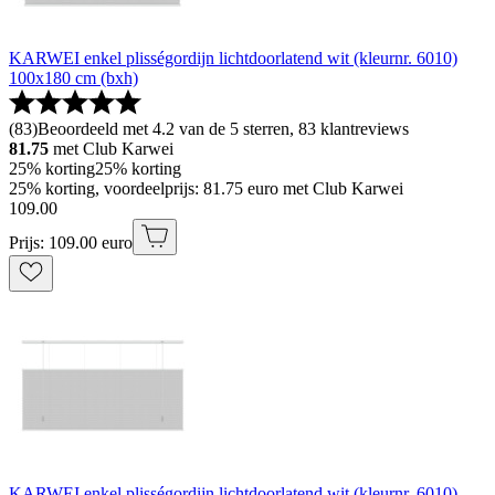
KARWEI enkel plisségordijn lichtdoorlatend wit (kleurnr. 6010)
100x180 cm (bxh)
(
83
)
Beoordeeld met 4.2 van de 5 sterren, 83 klantreviews
81.75
met Club Karwei
25% korting
25% korting
25% korting, voordeelprijs: 81.75 euro met Club Karwei
109
.
00
Prijs: 109.00 euro
KARWEI enkel plisségordijn lichtdoorlatend wit (kleurnr. 6010)