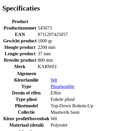
Specificaties
Product
Productnummer
545073
EAN
8711297425057
Gewicht product
1000 gr
Hoogte product
2200 mm
Lengte product
37 mm
Breedte product
800 mm
Merk
KARWEI
Algemeen
Kleurfamilie
Wit
Type
Plisségordijn
Dessin of effen
Effen
Type plissé
Enkele plissé
Plissémodel
Top-Down Bottom-Up
Collectie
Maatwerk basis
Kleur profiel/bovenbak
Wit
Materiaal (detail)
Polyester