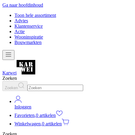
Ga naar hoofdinhoud
Toon hele assortiment
Advies
Klantenservice
Actie
Wooninspiratie
Bouwmarkten
Karwei
Zoeken
Zoeken
Inloggen
Favorieten
,
0 artikelen
Winkelwagen
,
0 artikelen
Zoeken