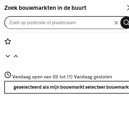
S
Zoek bouwmarkten in de buurt
Plisségordijnen
Je gekozen filters:
wis filters
Rozenstraat 3
Vandaag open van {0} tot {1}
Vandaag gesloten
Kleurfamilie
Wit
3772JH Amersfoort
+31 01234567
geselecteerd als mijn bouwmarkt
selecteer bouwmark
Meer over deze bouwmarkt
Mate van verduistering
Mate van verduistering
100% verduisterend