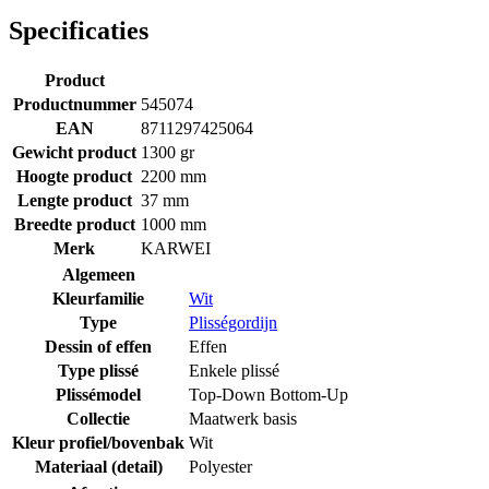
Specificaties
Product
Productnummer
545074
EAN
8711297425064
Gewicht product
1300 gr
Hoogte product
2200 mm
Lengte product
37 mm
Breedte product
1000 mm
Merk
KARWEI
Algemeen
Kleurfamilie
Wit
Type
Plisségordijn
Dessin of effen
Effen
Type plissé
Enkele plissé
Plissémodel
Top-Down Bottom-Up
Collectie
Maatwerk basis
Kleur profiel/bovenbak
Wit
Materiaal (detail)
Polyester