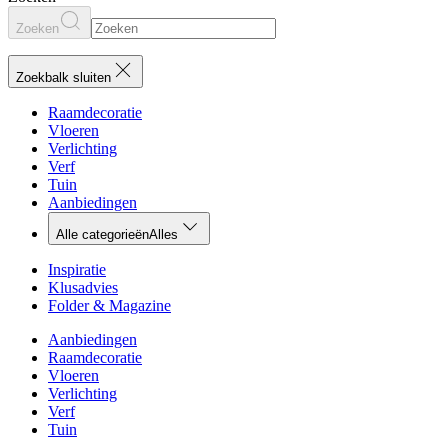
Zoeken
Zoekbalk sluiten
Raamdecoratie
Vloeren
Verlichting
Verf
Tuin
Aanbiedingen
Alle categorieën
Alles
Inspiratie
Klusadvies
Folder & Magazine
Aanbiedingen
Raamdecoratie
Vloeren
Verlichting
Verf
Tuin