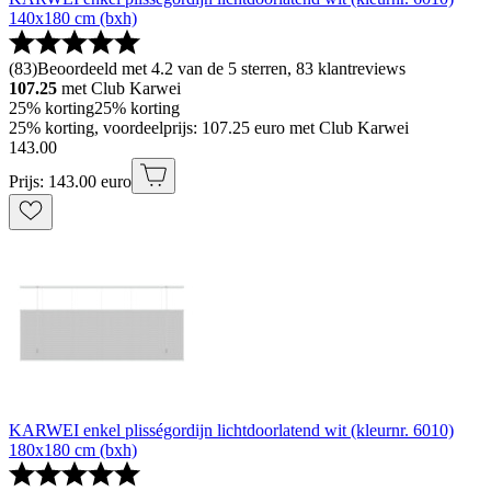
140x180 cm (bxh)
(
83
)
Beoordeeld met 4.2 van de 5 sterren, 83 klantreviews
107.25
met Club Karwei
25% korting
25% korting
25% korting, voordeelprijs: 107.25 euro met Club Karwei
143
.
00
Prijs: 143.00 euro
KARWEI enkel plisségordijn lichtdoorlatend wit (kleurnr. 6010)
180x180 cm (bxh)