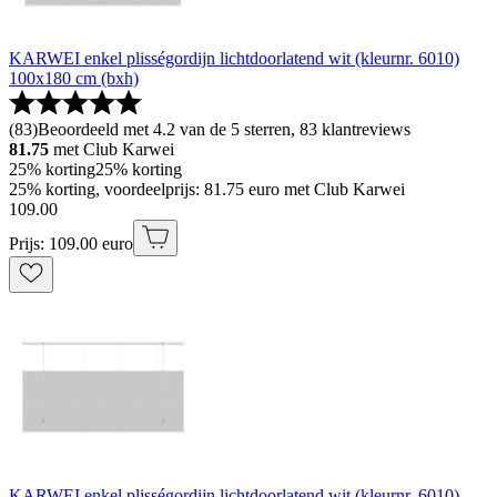
KARWEI enkel plisségordijn lichtdoorlatend wit (kleurnr. 6010)
100x180 cm (bxh)
(
83
)
Beoordeeld met 4.2 van de 5 sterren, 83 klantreviews
81.75
met Club Karwei
25% korting
25% korting
25% korting, voordeelprijs: 81.75 euro met Club Karwei
109
.
00
Prijs: 109.00 euro
KARWEI enkel plisségordijn lichtdoorlatend wit (kleurnr. 6010)