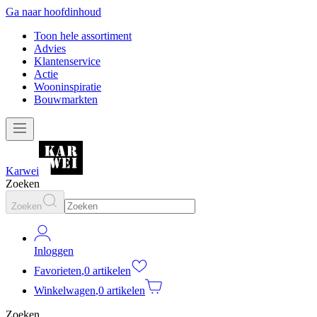
Ga naar hoofdinhoud
Toon hele assortiment
Advies
Klantenservice
Actie
Wooninspiratie
Bouwmarkten
Karwei
Zoeken
Zoeken
Inloggen
Favorieten
,
0 artikelen
Winkelwagen
,
0 artikelen
Zoeken