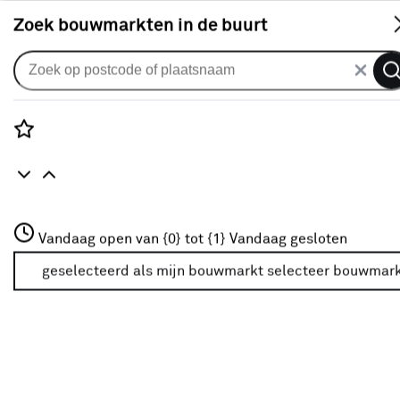
S
Zoek bouwmarkten in de buurt
Raamdecoratie
Populaire filters
Rozenstraat 3
Vandaag open van {0} tot {1}
Vandaag gesloten
3772JH Amersfoort
Maatwerk Ja
Maatwerk Ja
(961)
+31 01234567
geselecteerd als mijn bouwmarkt
selecteer bouwmar
Meer over deze bouwmarkt
Verduisterend
Verduisterend
(76)
Plooigordijn
Plooigordijn
(987)
Inbetween
Inbetween
(206)