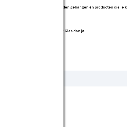
 die klaar zijn om direct op te worden gehangen én producten die je k
dan voor
nee
.
s volledig op maat kunt laten maken? Kies dan
ja
.