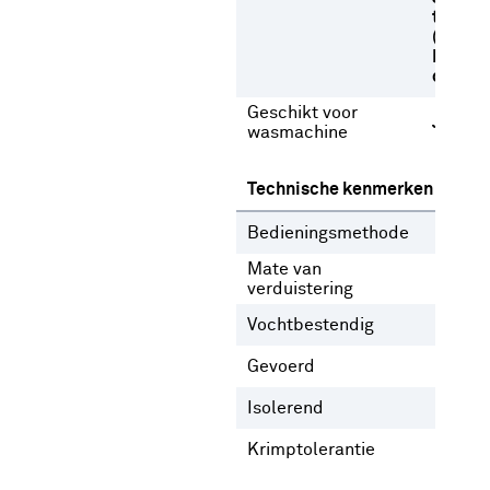
temper
(max 1
Normal
op 30 
Geschikt voor
Ja
wasmachine
Technische kenmerken
Bedieningsmethode
Gee
Mate van
Inb
verduistering
Vochtbestendig
Nee
Gevoerd
Nee
Isolerend
Nee
Krimptolerantie
1 %