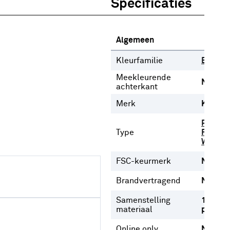
Specificaties
Algemeen
Kleurfamilie
Beige
Meekleurende
Nee
achterkant
Merk
Karwei
Plooigo
Type
Ringgor
Wavego
FSC-keurmerk
Nee
Brandvertragend
Nee
Samenstelling
100%
materiaal
polyest
Online only
Nee