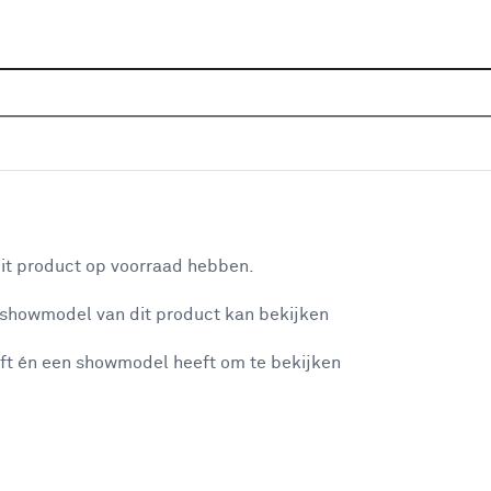
Home
Assortiment
Raamdecoratie
Gordijnen
G
t 1806 kh beach
aan je winkelwagen
it product op voorraad hebben.
 showmodel van dit product kan bekijken
v
ft én een showmodel heeft om te bekijken
v
2
misgegaan...
2
2
et niet mogelijke om meer exemplaren te bestellen.