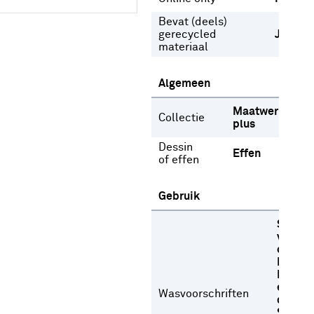
Bevat (deels)
gerecycled
Ja
materiaal
Algemeen
Maatwerk
Collectie
plus
Dessin
Effen
of effen
Gebruik
Stome
versch
oplosm
Niet b
Niet dr
een
Wasvoorschriften
droogt
Strijke