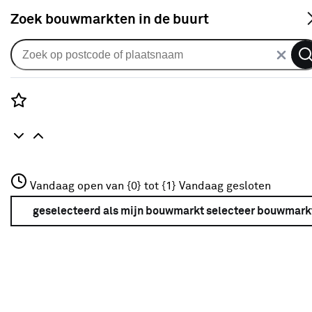
S
Zoek bouwmarkten in de buurt
Gordijnen
Je gekozen filters:
wis filters
Rozenstraat 3
Vandaag open van {0} tot {1}
Vandaag gesloten
Kleur
Taupe
3772JH Amersfoort
+31 01234567
geselecteerd als mijn bouwmarkt
selecteer bouwmark
Meer over deze bouwmarkt
Mate van verduistering
Mate van verduistering
100% verduisterend