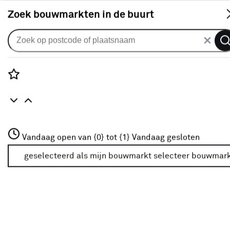
S
Zoek bouwmarkten in de buurt
Keukenkasten
Je gekozen filters:
wis filters
Rozenstraat 3
Vandaag open van {0} tot {1}
Vandaag gesloten
Type
Onderkast
3772JH Amersfoort
+31 01234567
geselecteerd als mijn bouwmarkt
selecteer bouwmar
Meer over deze bouwmarkt
Verkrijgbaarheid
Verkrijgbaarheid