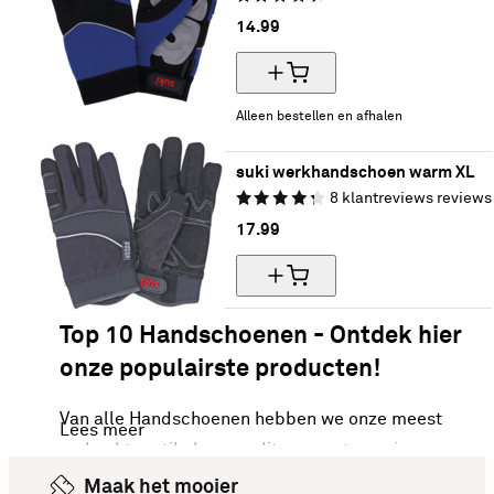
14.
99
Alleen bestellen en afhalen
suki werkhandschoen warm XL
8
klantreviews
reviews
17.
99
Top 10 Handschoenen - Ontdek hier
onze populairste producten!
Van alle Handschoenen hebben we onze meest
Lees meer
verkochte artikelen van dit moment voor je op een
rijtje gezet. Vergelijk makkelijk de specificaties
Maak het mooier