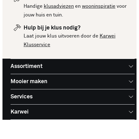
en prijzen om een goede keuze te kunnen maken.
Handige
klusadviezen
en
wooninspiratie
voor
Deze lijst is altijd up-to-date, zodat je meteen op
jouw huis en tuin.
de hoogte bent van de nieuwste en beste
Hulp bij je klus nodig?
producten. Bekijk de top 10 Handschoenen en
Laat jouw klus uitvoeren door de
Karwei
laat je inspireren voor je volgende aankoop!
Klusservice
Assortiment
Mooier maken
Services
Karwei