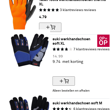
XL
3
klantreviews
reviews
4.
79
suki werkhandschoen 
soft XL
7
klantreviews
reviews
14.
99
9.
74
met korting
35% korting
Alleen bestellen en afhalen
suki werkhandschoen soft M
6
klantreviews
reviews