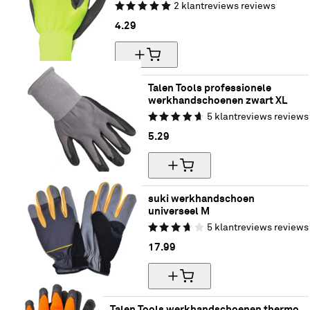
2
klantreviews
reviews
4.
29
Talen Tools professionele 
werkhandschoenen zwart XL
5
klantreviews
reviews
5.
29
suki werkhandschoen 
universeel M
5
klantreviews
reviews
17.
99
Talen Tools werkhandschoenen thermo 