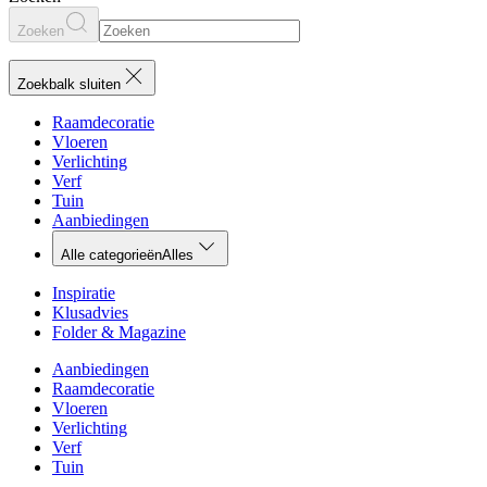
Zoeken
Zoekbalk sluiten
Raamdecoratie
Vloeren
Verlichting
Verf
Tuin
Aanbiedingen
Alle categorieën
Alles
Inspiratie
Klusadvies
Folder & Magazine
Aanbiedingen
Raamdecoratie
Vloeren
Verlichting
Verf
Tuin