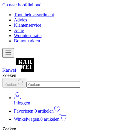
Ga naar hoofdinhoud
Toon hele assortiment
Advies
Klantenservice
Actie
Wooninspiratie
Bouwmarkten
Karwei
Zoeken
Zoeken
Inloggen
Favorieten
,
0 artikelen
Winkelwagen
,
0 artikelen
Zoeken