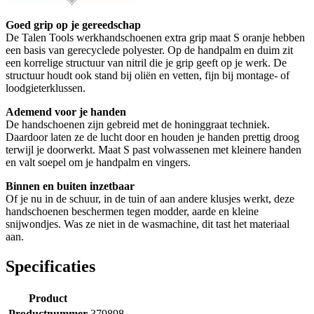
Goed grip op je gereedschap
De Talen Tools werkhandschoenen extra grip maat S oranje hebben
een basis van gerecyclede polyester. Op de handpalm en duim zit
een korrelige structuur van nitril die je grip geeft op je werk. De
structuur houdt ook stand bij oliën en vetten, fijn bij montage- of
loodgieterklussen.
Ademend voor je handen
De handschoenen zijn gebreid met de honinggraat techniek.
Daardoor laten ze de lucht door en houden je handen prettig droog
terwijl je doorwerkt. Maat S past volwassenen met kleinere handen
en valt soepel om je handpalm en vingers.
Binnen en buiten inzetbaar
Of je nu in de schuur, in de tuin of aan andere klusjes werkt, deze
handschoenen beschermen tegen modder, aarde en kleine
snijwondjes. Was ze niet in de wasmachine, dit tast het materiaal
aan.
Specificaties
Product
Productnummer
379898