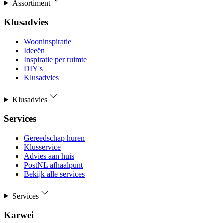
Assortiment
Klusadvies
Wooninspiratie
Ideeën
Inspiratie per ruimte
DIY's
Klusadvies
Klusadvies
Services
Gereedschap huren
Klusservice
Advies aan huis
PostNL afhaalpunt
Bekijk alle services
Services
Karwei