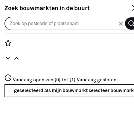
S
Zoek bouwmarkten in de buurt
Horren
Je gekozen filters:
wis filters
Rozenstraat 3
Vandaag open van {0} tot {1}
Vandaag gesloten
Maatwerk
Nee
3772JH Amersfoort
+31 01234567
geselecteerd als mijn bouwmarkt
selecteer bouwmark
Meer over deze bouwmarkt
Type
Selecteer het type hor dat past bij jouw situatie