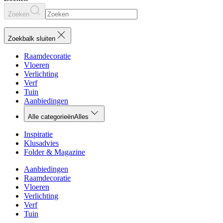
Zoeken
Zoekbalk sluiten
Raamdecoratie
Vloeren
Verlichting
Verf
Tuin
Aanbiedingen
Alle categorieën
Alles
Inspiratie
Klusadvies
Folder & Magazine
Aanbiedingen
Raamdecoratie
Vloeren
Verlichting
Verf
Tuin