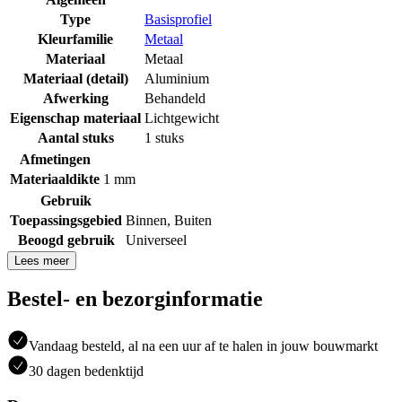
Type
Basisprofiel
Kleurfamilie
Metaal
Materiaal
Metaal
Materiaal (detail)
Aluminium
Afwerking
Behandeld
Eigenschap materiaal
Lichtgewicht
Aantal stuks
1 stuks
Afmetingen
Materiaaldikte
1 mm
Gebruik
Toepassingsgebied
Binnen
,
Buiten
Beoogd gebruik
Universeel
Lees meer
Bestel- en bezorginformatie
Vandaag besteld, al na een uur af te halen in jouw bouwmarkt
30 dagen bedenktijd