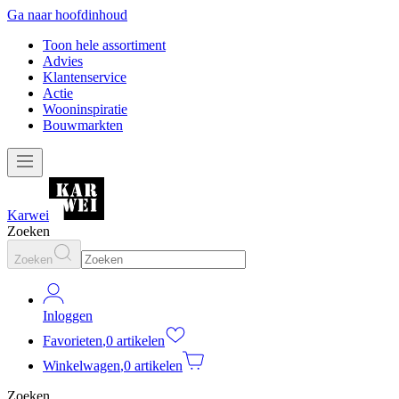
Ga naar hoofdinhoud
Toon hele assortiment
Advies
Klantenservice
Actie
Wooninspiratie
Bouwmarkten
Karwei
Zoeken
Zoeken
Inloggen
Favorieten
,
0 artikelen
Winkelwagen
,
0 artikelen
Zoeken