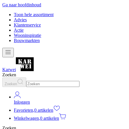
Ga naar hoofdinhoud
Toon hele assortiment
Advies
Klantenservice
Actie
Wooninspiratie
Bouwmarkten
Karwei
Zoeken
Zoeken
Inloggen
Favorieten
,
0 artikelen
Winkelwagen
,
0 artikelen
Zoeken