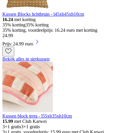
Kussen Blocks lichtbruin - l45xb45xh10cm
16.24
met korting
35% korting
35% korting
35% korting, voordeelprijs: 16.24 euro met korting
24
.
99
Prijs: 24.99 euro
Bekijk alles in sierkussen
Kussen block terra - l55xb35xh10cm
15.99
met Club Karwei
3+1 gratis
3+1 gratis
3+1 gratis, voordeelprijs: 15.99 euro met Club Karwei