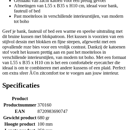
Gemaakt van zacht katoen voor een prettig gevoel
Afmetingen van L55 x B35 x H10 cm, ideaal voor bank,
fauteuil of bed
Past moeiteloos in verschillende interieurstijlen, van modern
tot boho
Geef je bank, fauteuil of bed een warme en speelse uitstraling met
dit bruine kussen met blokpatroon. Het kussen is voorzien van een
stijlvol dessin met blokken en fijne strepen, afgewerkt met een
opvallende roze bies voor een vrolijk contrast. Dankzij de katoenen
stof voelt het kussen prettig aan en past het moeiteloos in
verschillende interieurstijlen, van modern tot boho. Met een formaat
van L55 x B35 x H10 cm is het een comfortabele eyecatcher die
ideaal is om te combineren met andere kussens of een plaid. Perfect
om extra sfeer Ã©n zitcomfort toe te voegen aan jouw interieur.
Specificaties
Product
Productnummer
370160
EAN
8720983690747
Gewicht product
680 gr
Hoogte product
100 mm