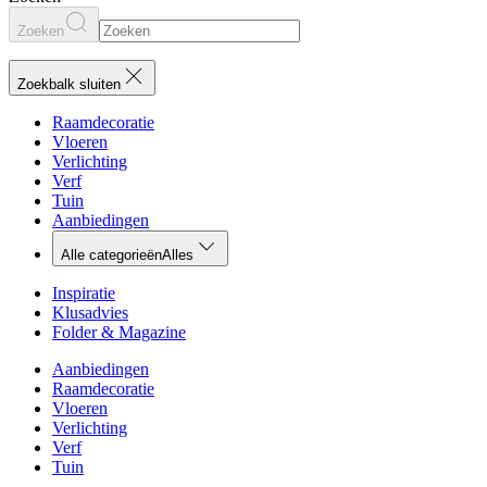
Zoeken
Zoekbalk sluiten
Raamdecoratie
Vloeren
Verlichting
Verf
Tuin
Aanbiedingen
Alle categorieën
Alles
Inspiratie
Klusadvies
Folder & Magazine
Aanbiedingen
Raamdecoratie
Vloeren
Verlichting
Verf
Tuin