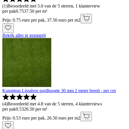
(
1
)
Beoordeeld met 5.0 van de 5 sterren, 1 klantreview
per pak
0
.
75
37.50 per m²
Prijs: 0.75 euro per pak, 37.50 euro per m2
Bekijk alles in grastapijt
Kunstgras Lissabon poolhoogte 30 mm 2 meter breed - per cm
(
4
)
Beoordeeld met 4.8 van de 5 sterren, 4 klantreviews
per pak
0
.
53
26.50 per m²
Prijs: 0.53 euro per pak, 26.50 euro per m2