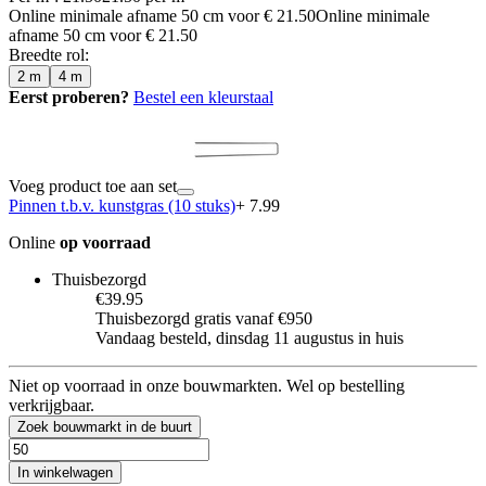
Online minimale afname
50
cm voor
€ 21.50
Online minimale
afname
50
cm voor
€ 21.50
Breedte rol
:
2 m
4 m
Eerst proberen?
Bestel een kleurstaal
Voeg product toe aan set
Pinnen t.b.v. kunstgras (10 stuks)
+ 7.99
Online
op voorraad
Thuisbezorgd
€39.95
Thuisbezorgd gratis vanaf €950
Vandaag besteld, dinsdag 11 augustus in huis
Niet op voorraad in onze bouwmarkten. Wel op bestelling
verkrijgbaar.
Zoek bouwmarkt in de buurt
In winkelwagen