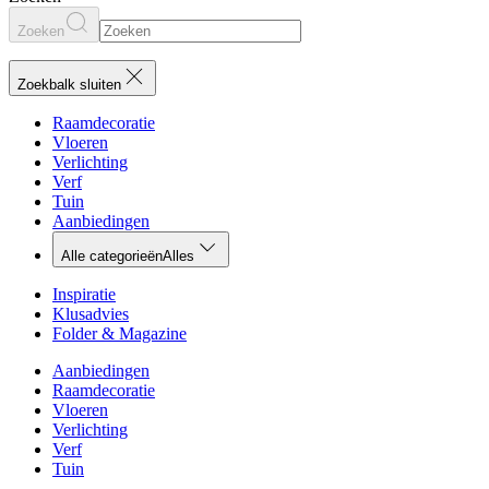
Zoeken
Zoekbalk sluiten
Raamdecoratie
Vloeren
Verlichting
Verf
Tuin
Aanbiedingen
Alle categorieën
Alles
Inspiratie
Klusadvies
Folder & Magazine
Aanbiedingen
Raamdecoratie
Vloeren
Verlichting
Verf
Tuin