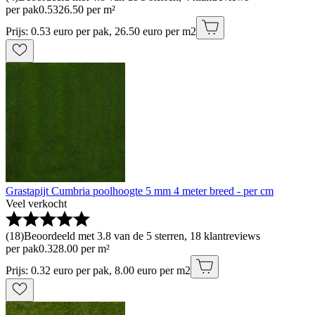
per pak
0
.
53
26.50 per m²
Prijs: 0.53 euro per pak, 26.50 euro per m2
Grastapijt Cumbria poolhoogte 5 mm 4 meter breed - per cm
Veel verkocht
(
18
)
Beoordeeld met 3.8 van de 5 sterren, 18 klantreviews
per pak
0
.
32
8.00 per m²
Prijs: 0.32 euro per pak, 8.00 euro per m2