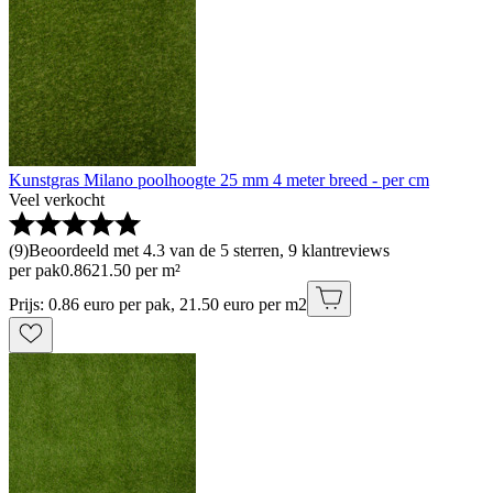
Kunstgras Milano poolhoogte 25 mm 4 meter breed - per cm
Veel verkocht
(
9
)
Beoordeeld met 4.3 van de 5 sterren, 9 klantreviews
per pak
0
.
86
21.50 per m²
Prijs: 0.86 euro per pak, 21.50 euro per m2