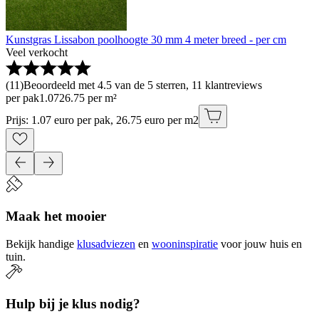
Kunstgras Lissabon poolhoogte 30 mm 4 meter breed - per cm
Veel verkocht
(
11
)
Beoordeeld met 4.5 van de 5 sterren, 11 klantreviews
per pak
1
.
07
26.75 per m²
Prijs: 1.07 euro per pak, 26.75 euro per m2
Maak het mooier
Bekijk handige
klusadviezen
en
wooninspiratie
voor jouw huis en
tuin.
Hulp bij je klus nodig?