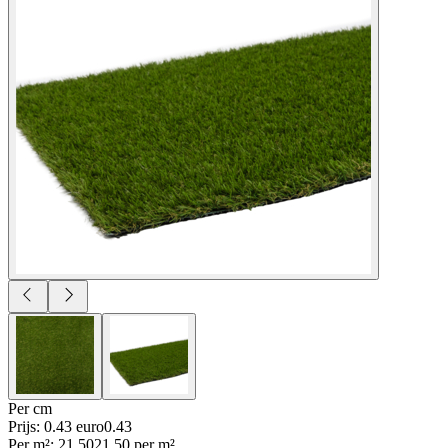
Per
cm
Prijs: 0.43 euro
0
.
43
Per
m²
:
21.50
21.50
per
m²