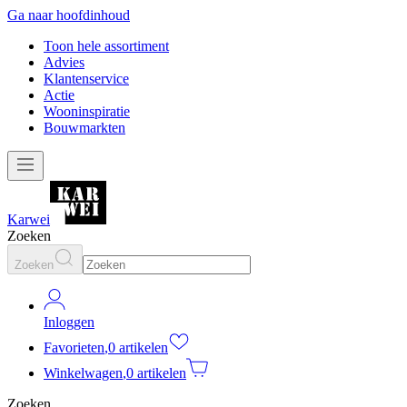
Ga naar hoofdinhoud
Toon hele assortiment
Advies
Klantenservice
Actie
Wooninspiratie
Bouwmarkten
Karwei
Zoeken
Zoeken
Inloggen
Favorieten
,
0 artikelen
Winkelwagen
,
0 artikelen
Zoeken