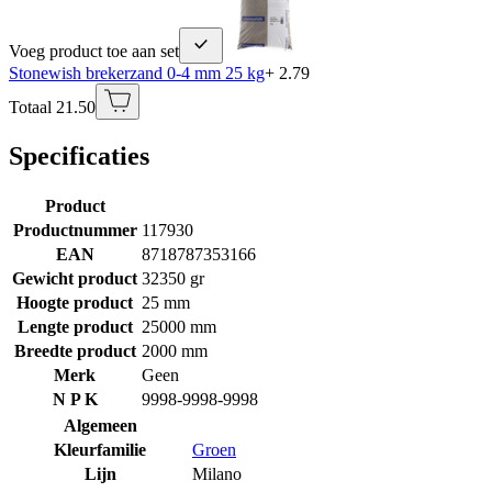
Voeg product toe aan set
Stonewish brekerzand 0-4 mm 25 kg
+ 2.79
Totaal 21.50
Specificaties
Product
Productnummer
117930
EAN
8718787353166
Gewicht product
32350 gr
Hoogte product
25 mm
Lengte product
25000 mm
Breedte product
2000 mm
Merk
Geen
N P K
9998-9998-9998
Algemeen
Kleurfamilie
Groen
Lijn
Milano