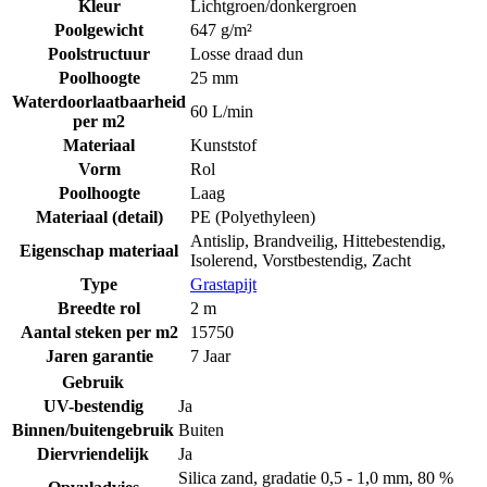
Kleur
Lichtgroen/donkergroen
Poolgewicht
647 g/m²
Poolstructuur
Losse draad dun
Poolhoogte
25 mm
Waterdoorlaatbaarheid
60 L/min
per m2
Materiaal
Kunststof
Vorm
Rol
Poolhoogte
Laag
Materiaal (detail)
PE (Polyethyleen)
Antislip
,
Brandveilig
,
Hittebestendig
,
Eigenschap materiaal
Isolerend
,
Vorstbestendig
,
Zacht
Type
Grastapijt
Breedte rol
2 m
Aantal steken per m2
15750
Jaren garantie
7 Jaar
Gebruik
UV-bestendig
Ja
Binnen/buitengebruik
Buiten
Diervriendelijk
Ja
Silica zand, gradatie 0,5 - 1,0 mm, 80 %