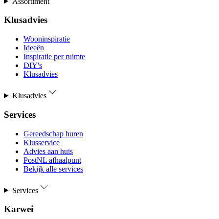
Assortiment
Klusadvies
Wooninspiratie
Ideeën
Inspiratie per ruimte
DIY's
Klusadvies
Klusadvies
Services
Gereedschap huren
Klusservice
Advies aan huis
PostNL afhaalpunt
Bekijk alle services
Services
Karwei