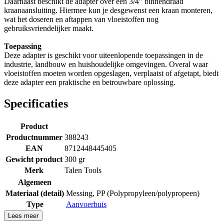
Daarnaast beschikt de adapter over een 3/4" binnendraad
kraanaansluiting. Hiermee kun je desgewenst een kraan monteren,
wat het doseren en aftappen van vloeistoffen nog
gebruiksvriendelijker maakt.
Toepassing
Deze adapter is geschikt voor uiteenlopende toepassingen in de
industrie, landbouw en huishoudelijke omgevingen. Overal waar
vloeistoffen moeten worden opgeslagen, verplaatst of afgetapt, biedt
deze adapter een praktische en betrouwbare oplossing.
Specificaties
Product
Productnummer
388243
EAN
8712448445405
Gewicht product
300 gr
Merk
Talen Tools
Algemeen
Materiaal (detail)
Messing
,
PP (Polypropyleen/polypropeen)
Type
Aanvoerbuis
Lees meer