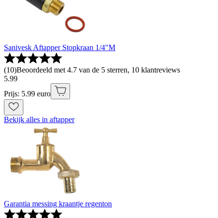
Sanivesk Aftapper Stopkraan 1/4"M
(
10
)
Beoordeeld met 4.7 van de 5 sterren, 10 klantreviews
5
.
99
Prijs: 5.99 euro
Bekijk alles in aftapper
Garantia messing kraantje regenton