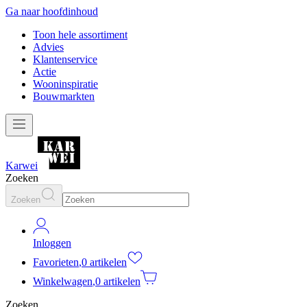
Ga naar hoofdinhoud
Toon hele assortiment
Advies
Klantenservice
Actie
Wooninspiratie
Bouwmarkten
Karwei
Zoeken
Zoeken
Inloggen
Favorieten
,
0 artikelen
Winkelwagen
,
0 artikelen
Zoeken