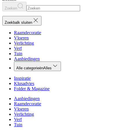
Zoeken
Zoekbalk sluiten
Raamdecoratie
Vloeren
Verlichting
Verf
Tuin
Aanbiedingen
Alle categorieën
Alles
Inspiratie
Klusadvies
Folder & Magazine
Aanbiedingen
Raamdecoratie
Vloeren
Verlichting
Verf
Tuin