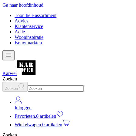
Ga naar hoofdinhoud
Toon hele assortiment
Advies
Klantenservice
Actie
Wooninspiratie
Bouwmarkten
Karwei
Zoeken
Zoeken
Inloggen
Favorieten
,
0 artikelen
Winkelwagen
,
0 artikelen
Zoeken