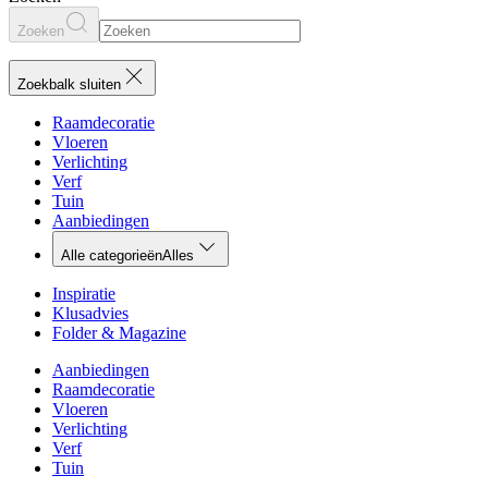
Zoeken
Zoekbalk sluiten
Raamdecoratie
Vloeren
Verlichting
Verf
Tuin
Aanbiedingen
Alle categorieën
Alles
Inspiratie
Klusadvies
Folder & Magazine
Aanbiedingen
Raamdecoratie
Vloeren
Verlichting
Verf
Tuin