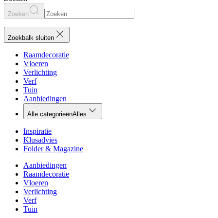
Zoeken
Zoekbalk sluiten
Raamdecoratie
Vloeren
Verlichting
Verf
Tuin
Aanbiedingen
Alle categorieën
Alles
Inspiratie
Klusadvies
Folder & Magazine
Aanbiedingen
Raamdecoratie
Vloeren
Verlichting
Verf
Tuin