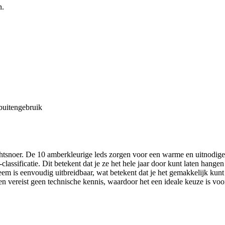
n.
buitengebruik
htsnoer. De 10 amberkleurige leds zorgen voor een warme en uitnodigend
lassificatie. Dit betekent dat je ze het hele jaar door kunt laten hange
teem is eenvoudig uitbreidbaar, wat betekent dat je het gemakkelijk ku
 en vereist geen technische kennis, waardoor het een ideale keuze is voor