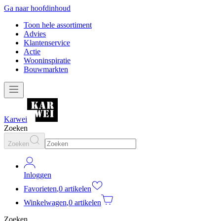
Ga naar hoofdinhoud
Toon hele assortiment
Advies
Klantenservice
Actie
Wooninspiratie
Bouwmarkten
Karwei
Zoeken
Zoeken
Inloggen
Favorieten
,
0 artikelen
Winkelwagen
,
0 artikelen
Zoeken