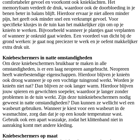
comfortabeler gevoel en voorkomt ook knieklachten. Het
memoryfoam verdeelt de druk, waardoor ook de doorbloeding in je
benen beter in balans blijft. Hierdoor ervaar je niet alleen minder
pijn, het geeft ook minder snel een verkrampt gevoel. Voor
specifieke klusjes in de tuin kan het makkelijker zijn om op je
knieën te werken. Bijvoorbeeld wanneer je plantjes gaat verplanten
of wanneer je onkruid gaat wieden. Een voordeel van dicht bij de
grond werken: je gaat nog preciezer te werk en je oefent makkelijker
extra druk uit.
Kniebeschermers in natte omstandigheden
Om deze kniebeschermers bruikbaar te maken in alle
omstandigheden, is er een laag neopreen aangebracht. Neopreen
heeft waterbestendige eigenschappen. Hierdoor blijven je knieën
ook droog wanneer je op een vochtige tuingrond werkt. Worden je
knieën niet nat? Dan blijven ze ook langer warm. Hierdoor blijven
jouw spieren en gewrichten soepeler, waardoor je langer zonder
problemen in de tuin werkt. Zijn deze tuinkniebeschermers nodig
geweest in natte omstandigheden? Dan kunnen ze wellicht wel een
wasbeurt gebruiken. Wanneer je kiest voor een wasbeurt in de
wasmachine, zorg dan dat je op een koude temperatuur wast.
Gebruik ook een apart waszakje, zodat het klittenband niet in
aanraking komt met andere kleding.
Kniebeschermers op maat