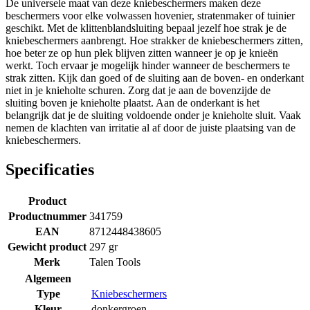
De universele maat van deze kniebeschermers maken deze
beschermers voor elke volwassen hovenier, stratenmaker of tuinier
geschikt. Met de klittenblandsluiting bepaal jezelf hoe strak je de
kniebeschermers aanbrengt. Hoe strakker de kniebeschermers zitten,
hoe beter ze op hun plek blijven zitten wanneer je op je knieën
werkt. Toch ervaar je mogelijk hinder wanneer de beschermers te
strak zitten. Kijk dan goed of de sluiting aan de boven- en onderkant
niet in je knieholte schuren. Zorg dat je aan de bovenzijde de
sluiting boven je knieholte plaatst. Aan de onderkant is het
belangrijk dat je de sluiting voldoende onder je knieholte sluit. Vaak
nemen de klachten van irritatie al af door de juiste plaatsing van de
kniebeschermers.
Specificaties
Product
Productnummer
341759
EAN
8712448438605
Gewicht product
297 gr
Merk
Talen Tools
Algemeen
Type
Kniebeschermers
Kleur
donkergroen