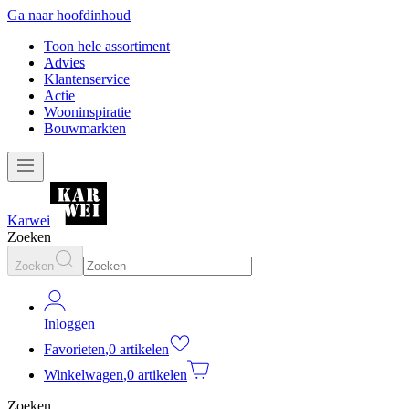
Ga naar hoofdinhoud
Toon hele assortiment
Advies
Klantenservice
Actie
Wooninspiratie
Bouwmarkten
Karwei
Zoeken
Zoeken
Inloggen
Favorieten
,
0 artikelen
Winkelwagen
,
0 artikelen
Zoeken