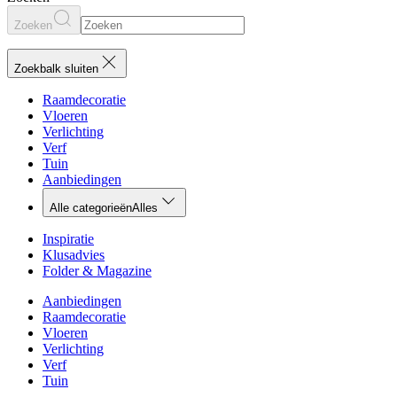
Zoeken
Zoekbalk sluiten
Raamdecoratie
Vloeren
Verlichting
Verf
Tuin
Aanbiedingen
Alle categorieën
Alles
Inspiratie
Klusadvies
Folder & Magazine
Aanbiedingen
Raamdecoratie
Vloeren
Verlichting
Verf
Tuin