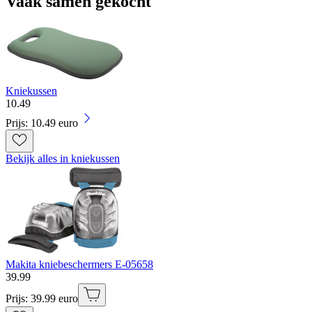
Vaak samen gekocht
Kniekussen
10
.
49
Prijs: 10.49 euro
Bekijk alles in kniekussen
Makita kniebeschermers E-05658
39
.
99
Prijs: 39.99 euro