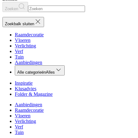
Zoeken
Zoekbalk sluiten
Raamdecoratie
Vloeren
Verlichting
Verf
Tuin
Aanbiedingen
Alle categorieën
Alles
Inspiratie
Klusadvies
Folder & Magazine
Aanbiedingen
Raamdecoratie
Vloeren
Verlichting
Verf
Tuin