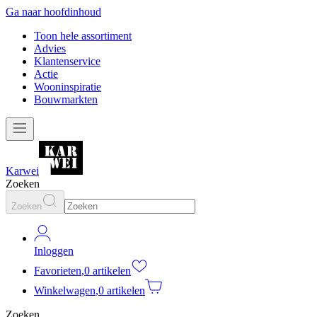
Ga naar hoofdinhoud
Toon hele assortiment
Advies
Klantenservice
Actie
Wooninspiratie
Bouwmarkten
Karwei
Zoeken
Zoeken
Inloggen
Favorieten
,
0 artikelen
Winkelwagen
,
0 artikelen
Zoeken