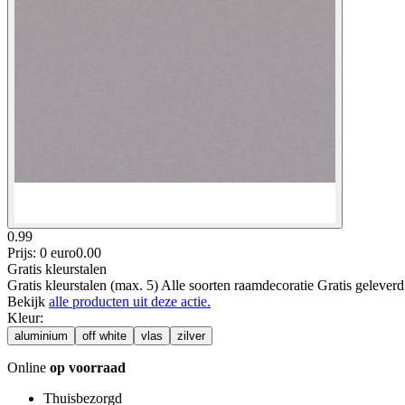
0.99
Prijs: 0 euro
0
.
00
Gratis kleurstalen
Gratis kleurstalen (max. 5) Alle soorten raamdecoratie Gratis gelever
Bekijk
alle producten uit deze actie.
Kleur
:
aluminium
off white
vlas
zilver
Online
op voorraad
Thuisbezorgd