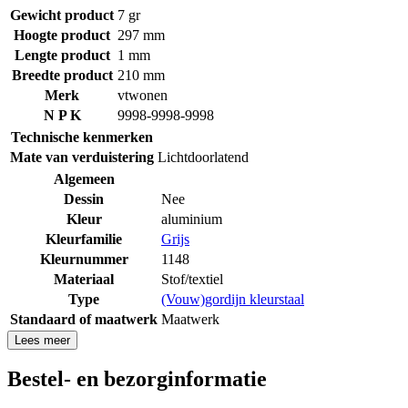
Gewicht product
7 gr
Hoogte product
297 mm
Lengte product
1 mm
Breedte product
210 mm
Merk
vtwonen
N P K
9998-9998-9998
Technische kenmerken
Mate van verduistering
Lichtdoorlatend
Algemeen
Dessin
Nee
Kleur
aluminium
Kleurfamilie
Grijs
Kleurnummer
1148
Materiaal
Stof/textiel
Type
(Vouw)gordijn kleurstaal
Standaard of maatwerk
Maatwerk
Lees meer
Bestel- en bezorginformatie