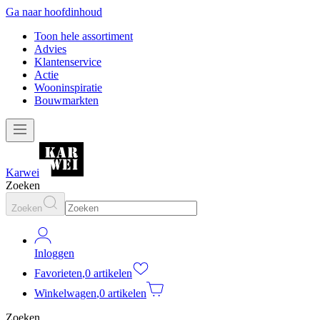
Ga naar hoofdinhoud
Toon hele assortiment
Advies
Klantenservice
Actie
Wooninspiratie
Bouwmarkten
Karwei
Zoeken
Zoeken
Inloggen
Favorieten
,
0 artikelen
Winkelwagen
,
0 artikelen
Zoeken