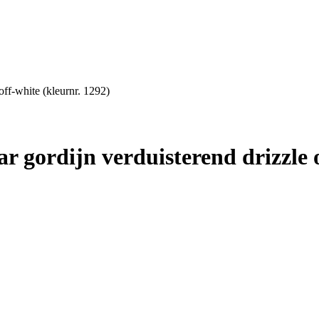
off-white (kleurnr. 1292)
r gordijn verduisterend drizzle o