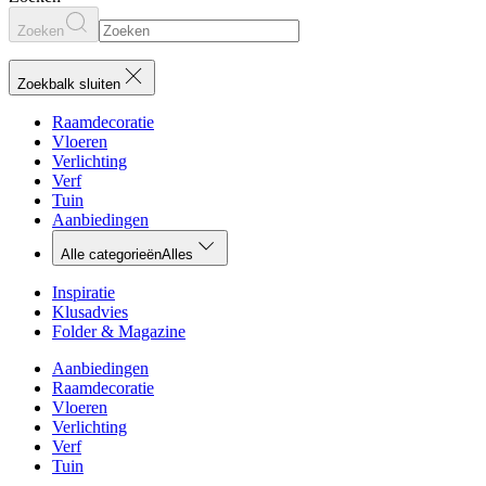
Zoeken
Zoekbalk sluiten
Raamdecoratie
Vloeren
Verlichting
Verf
Tuin
Aanbiedingen
Alle categorieën
Alles
Inspiratie
Klusadvies
Folder & Magazine
Aanbiedingen
Raamdecoratie
Vloeren
Verlichting
Verf
Tuin