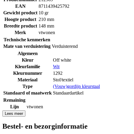
EAN
8711439425792
Gewicht product
10 gr
Hoogte product
210 mm
Breedte product
148 mm
Merk
vtwonen
Technische kenmerken
Mate van verduistering
Verduisterend
Algemeen
Kleur
Off white
Kleurfamilie
Wit
Kleurnummer
1292
Materiaal
Stof/textiel
Type
(Vouw)gordijn kleurstaal
Standaard of maatwerk
Standaardartikel
Remaining
Lijn
vtwonen
Lees meer
Bestel- en bezorginformatie