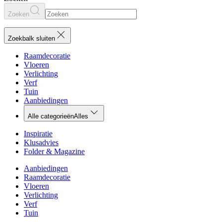
Zoeken
Zoekbalk sluiten
Raamdecoratie
Vloeren
Verlichting
Verf
Tuin
Aanbiedingen
Alle categorieën
Alles
Inspiratie
Klusadvies
Folder & Magazine
Aanbiedingen
Raamdecoratie
Vloeren
Verlichting
Verf
Tuin