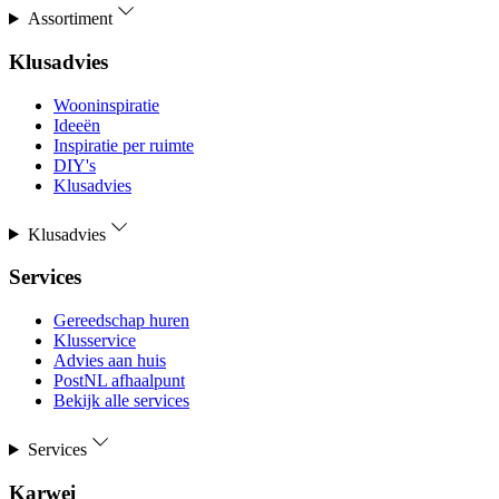
Assortiment
Klusadvies
Wooninspiratie
Ideeën
Inspiratie per ruimte
DIY's
Klusadvies
Klusadvies
Services
Gereedschap huren
Klusservice
Advies aan huis
PostNL afhaalpunt
Bekijk alle services
Services
Karwei