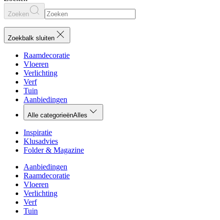
Zoeken
Zoekbalk sluiten
Raamdecoratie
Vloeren
Verlichting
Verf
Tuin
Aanbiedingen
Alle categorieën
Alles
Inspiratie
Klusadvies
Folder & Magazine
Aanbiedingen
Raamdecoratie
Vloeren
Verlichting
Verf
Tuin