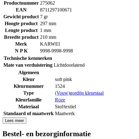
Productnummer
275062
EAN
8711297100671
Gewicht product
7 gr
Hoogte product
297 mm
Lengte product
1 mm
Breedte product
210 mm
Merk
KARWEI
N P K
9998-9998-9998
Technische kenmerken
Mate van verduistering
Lichtdoorlatend
Algemeen
Kleur
soft pink
Kleurnummer
1524
Type
(Vouw)gordijn kleurstaal
Kleurfamilie
Roze
Materiaal
Stof/textiel
Standaard of maatwerk
Maatwerk
Lees meer
Bestel- en bezorginformatie