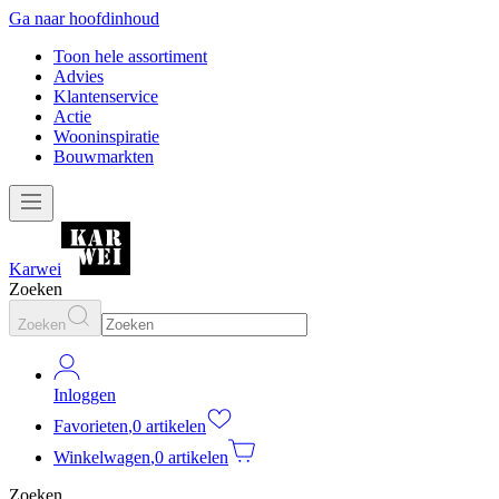
Ga naar hoofdinhoud
Toon hele assortiment
Advies
Klantenservice
Actie
Wooninspiratie
Bouwmarkten
Karwei
Zoeken
Zoeken
Inloggen
Favorieten
,
0 artikelen
Winkelwagen
,
0 artikelen
Zoeken