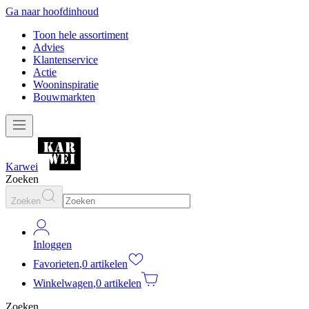
Ga naar hoofdinhoud
Toon hele assortiment
Advies
Klantenservice
Actie
Wooninspiratie
Bouwmarkten
Karwei
Zoeken
Zoeken
Inloggen
Favorieten
,
0 artikelen
Winkelwagen
,
0 artikelen
Zoeken