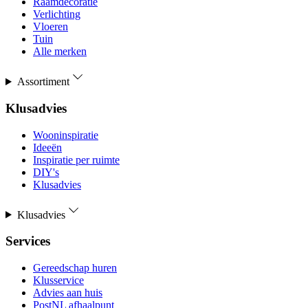
Raamdecoratie
Verlichting
Vloeren
Tuin
Alle merken
Assortiment
Klusadvies
Wooninspiratie
Ideeën
Inspiratie per ruimte
DIY's
Klusadvies
Klusadvies
Services
Gereedschap huren
Klusservice
Advies aan huis
PostNL afhaalpunt