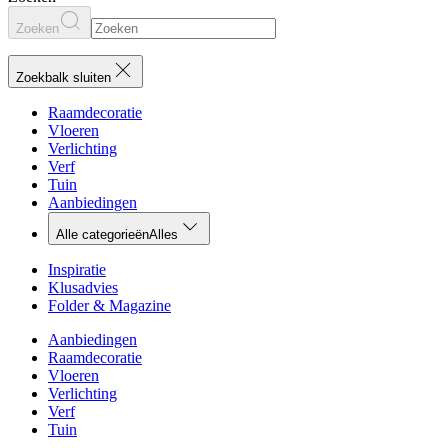
Zoeken
Zoekbalk sluiten
Raamdecoratie
Vloeren
Verlichting
Verf
Tuin
Aanbiedingen
Alle categorieën
Alles
Inspiratie
Klusadvies
Folder & Magazine
Aanbiedingen
Raamdecoratie
Vloeren
Verlichting
Verf
Tuin