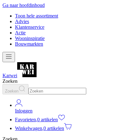
Ga naar hoofdinhoud
Toon hele assortiment
Advies
Klantenservice
Actie
Wooninspiratie
Bouwmarkten
Karwei
Zoeken
Zoeken
Inloggen
Favorieten
,
0 artikelen
Winkelwagen
,
0 artikelen
Zoeken