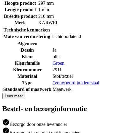
Hoogte product
297 mm
Lengte product
1 mm
Breedte product
210 mm
Merk
KARWEI
Technische kenmerken
Mate van verduistering
Lichtdoorlatend
Algemeen
Dessin
Ja
Kleur
olijf
Kleurfamilie
Groen
Kleurnummer
2911
Materiaal
Stof/textiel
Type
(Vouw)gordijn kleurstaal
Standaard of maatwerk
Maatwerk
Lees meer
Bestel- en bezorginformatie
Bezorgd door onze leverancier
Bezorgdag in overleg met leverancier