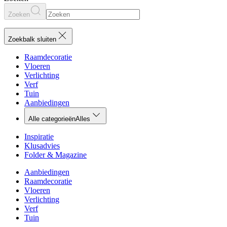
Zoeken
Zoekbalk sluiten
Raamdecoratie
Vloeren
Verlichting
Verf
Tuin
Aanbiedingen
Alle categorieën
Alles
Inspiratie
Klusadvies
Folder & Magazine
Aanbiedingen
Raamdecoratie
Vloeren
Verlichting
Verf
Tuin