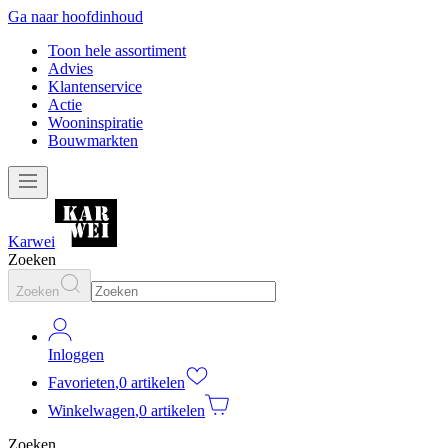
Ga naar hoofdinhoud
Toon hele assortiment
Advies
Klantenservice
Actie
Wooninspiratie
Bouwmarkten
Karwei
Zoeken
Zoeken
Inloggen
Favorieten
,
0 artikelen
Winkelwagen
,
0 artikelen
Zoeken