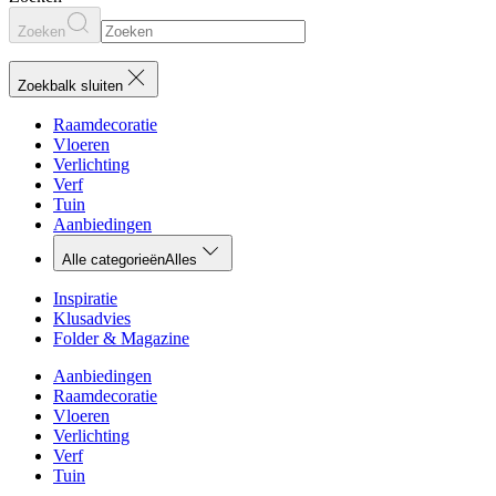
Zoeken
Zoekbalk sluiten
Raamdecoratie
Vloeren
Verlichting
Verf
Tuin
Aanbiedingen
Alle categorieën
Alles
Inspiratie
Klusadvies
Folder & Magazine
Aanbiedingen
Raamdecoratie
Vloeren
Verlichting
Verf
Tuin