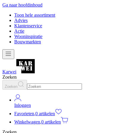
Ga naar hoofdinhoud
Toon hele assortiment
Advies
Klantenservice
Actie
Wooninspiratie
Bouwmarkten
Karwei
Zoeken
Zoeken
Inloggen
Favorieten
,
0 artikelen
Winkelwagen
,
0 artikelen
Zoeken