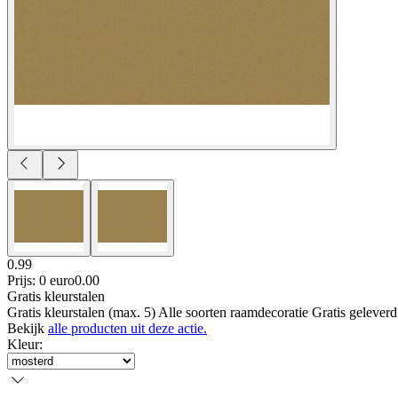
0.99
Prijs: 0 euro
0
.
00
Gratis kleurstalen
Gratis kleurstalen (max. 5) Alle soorten raamdecoratie Gratis gelever
Bekijk
alle producten uit deze actie.
Kleur
: