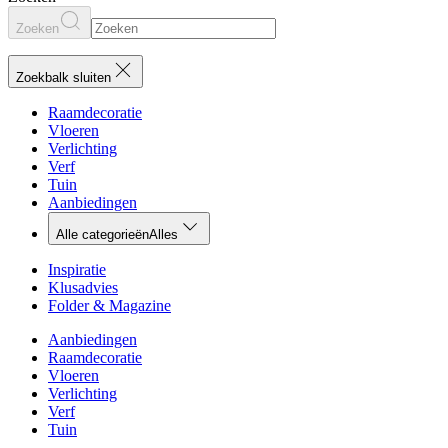
Zoeken
Zoekbalk sluiten
Raamdecoratie
Vloeren
Verlichting
Verf
Tuin
Aanbiedingen
Alle categorieën
Alles
Inspiratie
Klusadvies
Folder & Magazine
Aanbiedingen
Raamdecoratie
Vloeren
Verlichting
Verf
Tuin