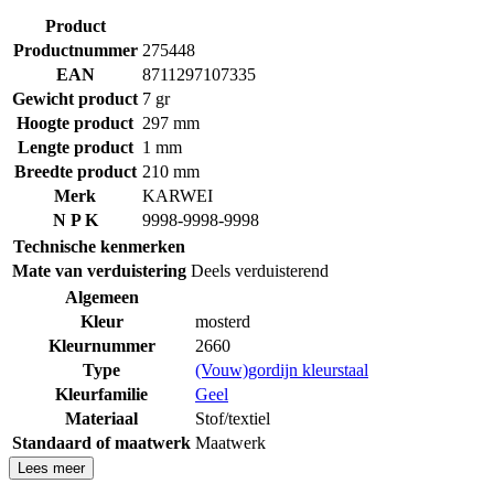
Product
Productnummer
275448
EAN
8711297107335
Gewicht product
7 gr
Hoogte product
297 mm
Lengte product
1 mm
Breedte product
210 mm
Merk
KARWEI
N P K
9998-9998-9998
Technische kenmerken
Mate van verduistering
Deels verduisterend
Algemeen
Kleur
mosterd
Kleurnummer
2660
Type
(Vouw)gordijn kleurstaal
Kleurfamilie
Geel
Materiaal
Stof/textiel
Standaard of maatwerk
Maatwerk
Lees meer