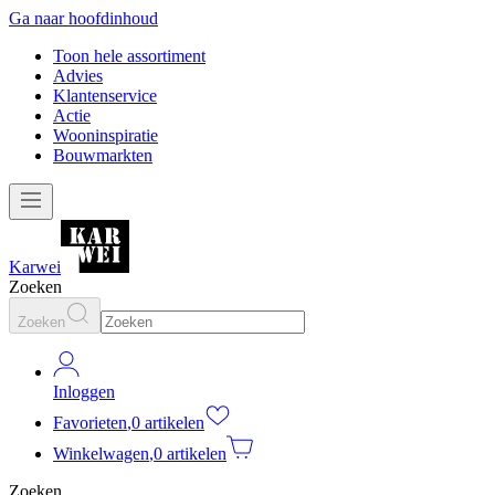
Ga naar hoofdinhoud
Toon hele assortiment
Advies
Klantenservice
Actie
Wooninspiratie
Bouwmarkten
Karwei
Zoeken
Zoeken
Inloggen
Favorieten
,
0 artikelen
Winkelwagen
,
0 artikelen
Zoeken