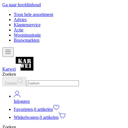
Ga naar hoofdinhoud
Toon hele assortiment
Advies
Klantenservice
Actie
Wooninspiratie
Bouwmarkten
Karwei
Zoeken
Zoeken
Inloggen
Favorieten
,
0 artikelen
Winkelwagen
,
0 artikelen
Zoeken