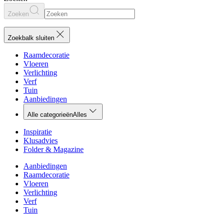
Zoeken
Zoekbalk sluiten
Raamdecoratie
Vloeren
Verlichting
Verf
Tuin
Aanbiedingen
Alle categorieën
Alles
Inspiratie
Klusadvies
Folder & Magazine
Aanbiedingen
Raamdecoratie
Vloeren
Verlichting
Verf
Tuin