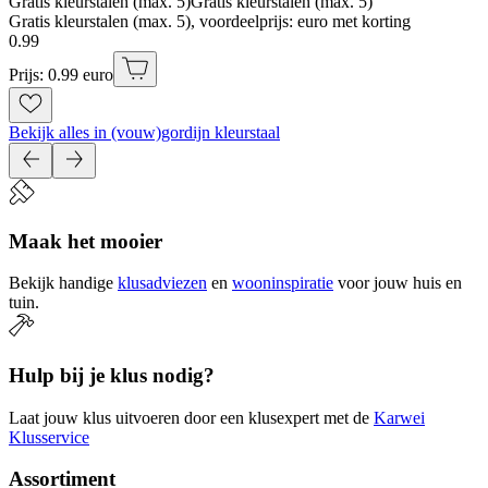
Gratis kleurstalen (max. 5)
Gratis kleurstalen (max. 5)
Gratis kleurstalen (max. 5), voordeelprijs: euro met korting
0
.
99
Prijs: 0.99 euro
Bekijk alles in (vouw)gordijn kleurstaal
Maak het mooier
Bekijk handige
klusadviezen
en
wooninspiratie
voor jouw huis en
tuin.
Hulp bij je klus nodig?
Laat jouw klus uitvoeren door een klusexpert met de
Karwei
Klusservice
Assortiment