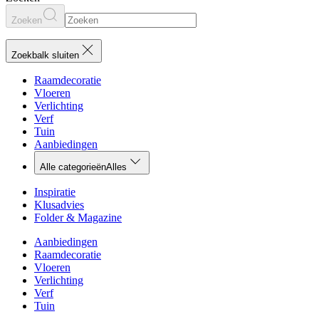
Zoeken
Zoekbalk sluiten
Raamdecoratie
Vloeren
Verlichting
Verf
Tuin
Aanbiedingen
Alle categorieën
Alles
Inspiratie
Klusadvies
Folder & Magazine
Aanbiedingen
Raamdecoratie
Vloeren
Verlichting
Verf
Tuin