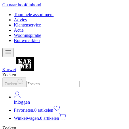
Ga naar hoofdinhoud
Toon hele assortiment
Advies
Klantenservice
Actie
Wooninspiratie
Bouwmarkten
Karwei
Zoeken
Zoeken
Inloggen
Favorieten
,
0 artikelen
Winkelwagen
,
0 artikelen
Zoeken