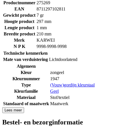
Productnummer
275269
EAN
8711297102811
Gewicht product
7 gr
Hoogte product
297 mm
Lengte product
1 mm
Breedte product
210 mm
Merk
KARWEI
N P K
9998-9998-9998
Technische kenmerken
Mate van verduistering
Lichtdoorlatend
Algemeen
Kleur
zongeel
Kleurnummer
1947
Type
(Vouw)gordijn kleurstaal
Kleurfamilie
Geel
Materiaal
Stof/textiel
Standaard of maatwerk
Maatwerk
Lees meer
Bestel- en bezorginformatie