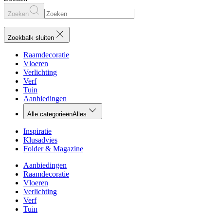
Zoeken
Zoekbalk sluiten
Raamdecoratie
Vloeren
Verlichting
Verf
Tuin
Aanbiedingen
Alle categorieën
Alles
Inspiratie
Klusadvies
Folder & Magazine
Aanbiedingen
Raamdecoratie
Vloeren
Verlichting
Verf
Tuin