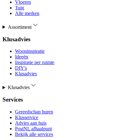
Vloeren
Tuin
Alle merken
Assortiment
Klusadvies
Wooninspiratie
Ideeën
Inspiratie per ruimte
DIY's
Klusadvies
Klusadvies
Services
Gereedschap huren
Klusservice
Advies aan huis
PostNL afhaalpunt
Bekijk alle services