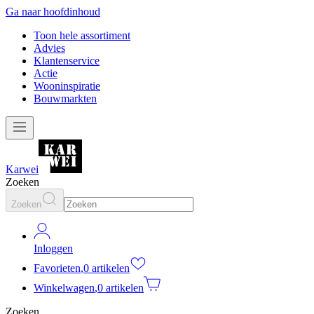
Ga naar hoofdinhoud
Toon hele assortiment
Advies
Klantenservice
Actie
Wooninspiratie
Bouwmarkten
Karwei
Zoeken
Zoeken
Inloggen
Favorieten
,
0 artikelen
Winkelwagen
,
0 artikelen
Zoeken