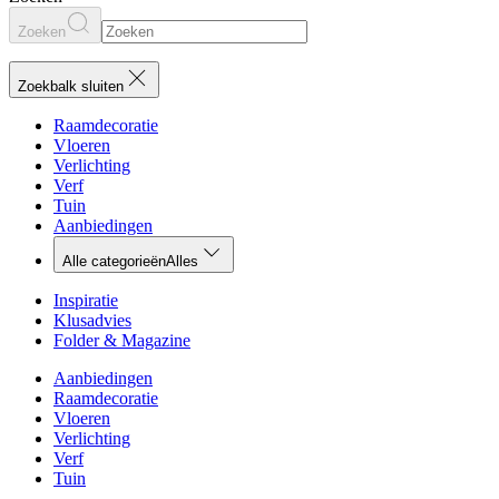
Zoeken
Zoekbalk sluiten
Raamdecoratie
Vloeren
Verlichting
Verf
Tuin
Aanbiedingen
Alle categorieën
Alles
Inspiratie
Klusadvies
Folder & Magazine
Aanbiedingen
Raamdecoratie
Vloeren
Verlichting
Verf
Tuin