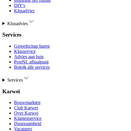
Inspiratie per ruimte
DIY's
Klusadvies
Klusadvies
Services
Gereedschap huren
Klusservice
Advies aan huis
PostNL afhaalpunt
Bekijk alle services
Services
Karwei
Bouwmarkten
Club Karwei
Over Karwei
Klantenservice
Duurzaamheid
Vacatures