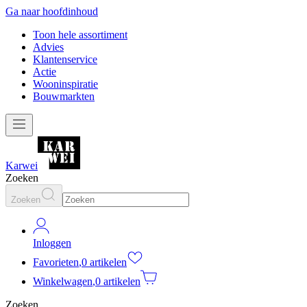
Ga naar hoofdinhoud
Toon hele assortiment
Advies
Klantenservice
Actie
Wooninspiratie
Bouwmarkten
Karwei
Zoeken
Zoeken
Inloggen
Favorieten
,
0 artikelen
Winkelwagen
,
0 artikelen
Zoeken