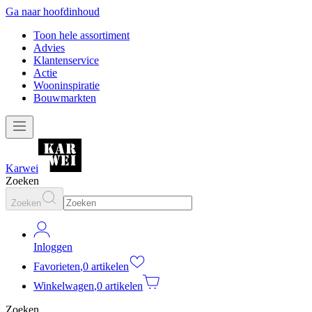
Ga naar hoofdinhoud
Toon hele assortiment
Advies
Klantenservice
Actie
Wooninspiratie
Bouwmarkten
Karwei
Zoeken
Zoeken
Inloggen
Favorieten
,
0 artikelen
Winkelwagen
,
0 artikelen
Zoeken