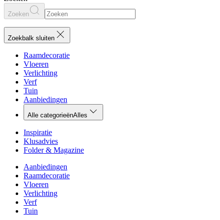
Zoeken
Zoekbalk sluiten
Raamdecoratie
Vloeren
Verlichting
Verf
Tuin
Aanbiedingen
Alle categorieën
Alles
Inspiratie
Klusadvies
Folder & Magazine
Aanbiedingen
Raamdecoratie
Vloeren
Verlichting
Verf
Tuin