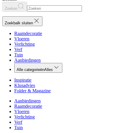
Zoeken
Zoekbalk sluiten
Raamdecoratie
Vloeren
Verlichting
Verf
Tuin
Aanbiedingen
Alle categorieën
Alles
Inspiratie
Klusadvies
Folder & Magazine
Aanbiedingen
Raamdecoratie
Vloeren
Verlichting
Verf
Tuin