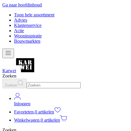
Ga naar hoofdinhoud
Toon hele assortiment
Advies
Klantenservice
Actie
Wooninspiratie
Bouwmarkten
Karwei
Zoeken
Zoeken
Inloggen
Favorieten
,
0 artikelen
Winkelwagen
,
0 artikelen
Zoeken