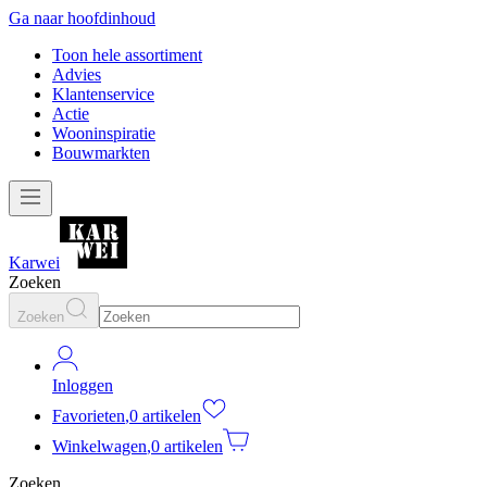
Ga naar hoofdinhoud
Toon hele assortiment
Advies
Klantenservice
Actie
Wooninspiratie
Bouwmarkten
Karwei
Zoeken
Zoeken
Inloggen
Favorieten
,
0 artikelen
Winkelwagen
,
0 artikelen
Zoeken