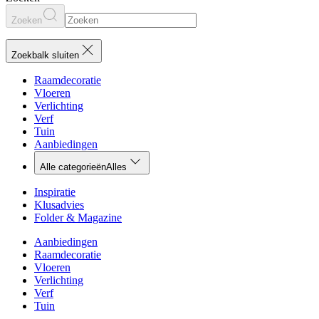
Zoeken
Zoekbalk sluiten
Raamdecoratie
Vloeren
Verlichting
Verf
Tuin
Aanbiedingen
Alle categorieën
Alles
Inspiratie
Klusadvies
Folder & Magazine
Aanbiedingen
Raamdecoratie
Vloeren
Verlichting
Verf
Tuin