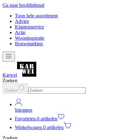
Ga naar hoofdinhoud
Toon hele assortiment
Advies
Klantenservice
Actie
Wooninspiratie
Bouwmarkten
Karwei
Zoeken
Zoeken
Inloggen
Favorieten
,
0 artikelen
Winkelwagen
,
0 artikelen
Zoeken