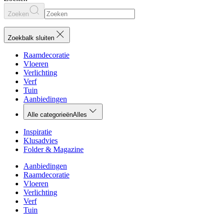
Zoeken
Zoekbalk sluiten
Raamdecoratie
Vloeren
Verlichting
Verf
Tuin
Aanbiedingen
Alle categorieën
Alles
Inspiratie
Klusadvies
Folder & Magazine
Aanbiedingen
Raamdecoratie
Vloeren
Verlichting
Verf
Tuin