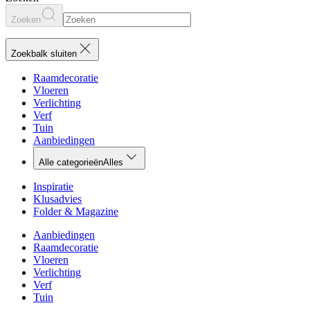
Zoeken
Zoekbalk sluiten
Raamdecoratie
Vloeren
Verlichting
Verf
Tuin
Aanbiedingen
Alle categorieën
Alles
Inspiratie
Klusadvies
Folder & Magazine
Aanbiedingen
Raamdecoratie
Vloeren
Verlichting
Verf
Tuin