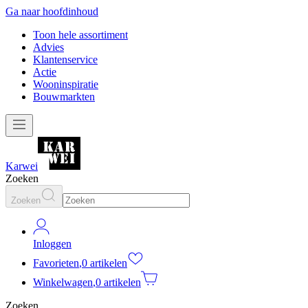
Ga naar hoofdinhoud
Toon hele assortiment
Advies
Klantenservice
Actie
Wooninspiratie
Bouwmarkten
Karwei
Zoeken
Zoeken
Inloggen
Favorieten
,
0 artikelen
Winkelwagen
,
0 artikelen
Zoeken