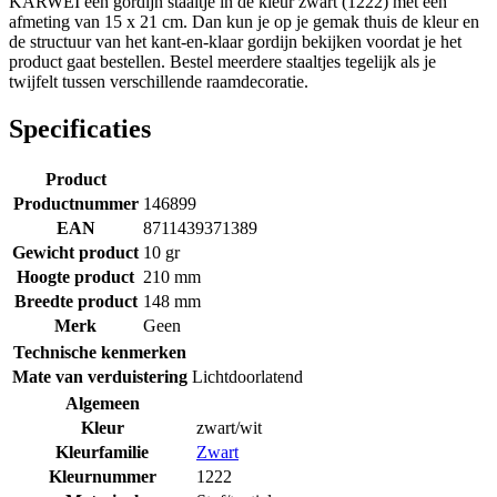
KARWEI een gordijn staaltje in de kleur zwart (1222) met een
afmeting van 15 x 21 cm. Dan kun je op je gemak thuis de kleur en
de structuur van het kant-en-klaar gordijn bekijken voordat je het
product gaat bestellen. Bestel meerdere staaltjes tegelijk als je
twijfelt tussen verschillende raamdecoratie.
Specificaties
Product
Productnummer
146899
EAN
8711439371389
Gewicht product
10 gr
Hoogte product
210 mm
Breedte product
148 mm
Merk
Geen
Technische kenmerken
Mate van verduistering
Lichtdoorlatend
Algemeen
Kleur
zwart/wit
Kleurfamilie
Zwart
Kleurnummer
1222