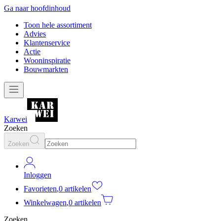
Ga naar hoofdinhoud
Toon hele assortiment
Advies
Klantenservice
Actie
Wooninspiratie
Bouwmarkten
Karwei
Zoeken
Zoeken
Inloggen
Favorieten
,
0 artikelen
Winkelwagen
,
0 artikelen
Zoeken