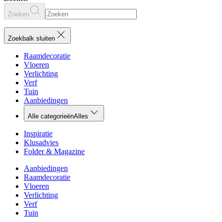
Zoeken
Zoekbalk sluiten
Raamdecoratie
Vloeren
Verlichting
Verf
Tuin
Aanbiedingen
Alle categorieën
Alles
Inspiratie
Klusadvies
Folder & Magazine
Aanbiedingen
Raamdecoratie
Vloeren
Verlichting
Verf
Tuin