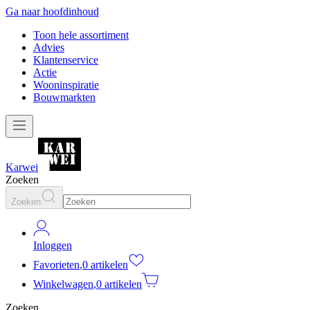
Ga naar hoofdinhoud
Toon hele assortiment
Advies
Klantenservice
Actie
Wooninspiratie
Bouwmarkten
Karwei
Zoeken
Zoeken
Inloggen
Favorieten
,
0 artikelen
Winkelwagen
,
0 artikelen
Zoeken