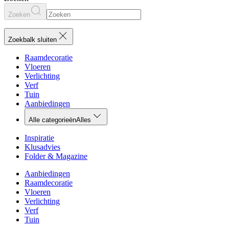
Zoeken
Zoekbalk sluiten
Raamdecoratie
Vloeren
Verlichting
Verf
Tuin
Aanbiedingen
Alle categorieën
Alles
Inspiratie
Klusadvies
Folder & Magazine
Aanbiedingen
Raamdecoratie
Vloeren
Verlichting
Verf
Tuin