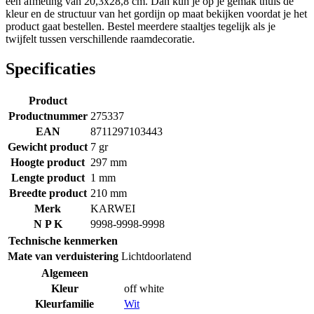
een afmeting van 20,3x28,8 cm. Dan kun je op je gemak thuis de
kleur en de structuur van het gordijn op maat bekijken voordat je het
product gaat bestellen. Bestel meerdere staaltjes tegelijk als je
twijfelt tussen verschillende raamdecoratie.
Specificaties
Product
Productnummer
275337
EAN
8711297103443
Gewicht product
7 gr
Hoogte product
297 mm
Lengte product
1 mm
Breedte product
210 mm
Merk
KARWEI
N P K
9998-9998-9998
Technische kenmerken
Mate van verduistering
Lichtdoorlatend
Algemeen
Kleur
off white
Kleurfamilie
Wit